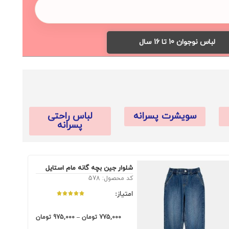
لباس نوجوان 10 تا 16 سال
سویشرت پسرانه
لباس راحتی
پسرانه
شلوار جین بچه گانه مام استایل
کد محصول: 578
امتیاز:
775,000
تومان
–
975,000
تومان