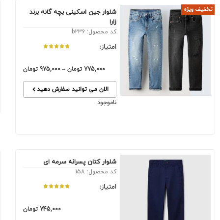
تخفیف ویژه
شلوار جین اسکینی بچه گانه برند
زارا
کد محصول: b236
امتیاز:
775,000
تومان
–
975,000
تومان
الان می توانید سفارش دهید
ناموجود
شلوار کتان پسرانه سرمه ای
کد محصول: 158
امتیاز:
745,000
تومان