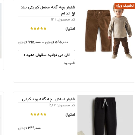
تخفیف ویژه
شلوار بچه گانه مخمل کبریتی برند
اچ اند ام
کد محصول: 131
امتیاز:
595,000
تومان
–
795,000
تومان
الان می توانید سفارش دهید
ناموجود
شلوار اسلش بچه گانه برند کیابی
کد محصول: b87
امتیاز:
349,000
تومان