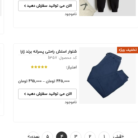
الان می توانید سفارش دهید
ناموجود
تخفیف ویژه
شلوار اسلش راحتی پسرانه برند زارا
کد محصول: b357
امتیاز:
445,000
تومان
–
495,000
تومان
الان می توانید سفارش دهید
ناموجود
<قبلی
1
2
3
4
5
بعدی>