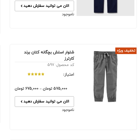
الان می توانید سفارش دهید
ناموجود
تخفیف ویژه
شلوار اسلش بچگانه کتان برند
کارترز
کد محصول: 597
امتیاز:
575,000
تومان
–
675,000
تومان
الان می توانید سفارش دهید
ناموجود