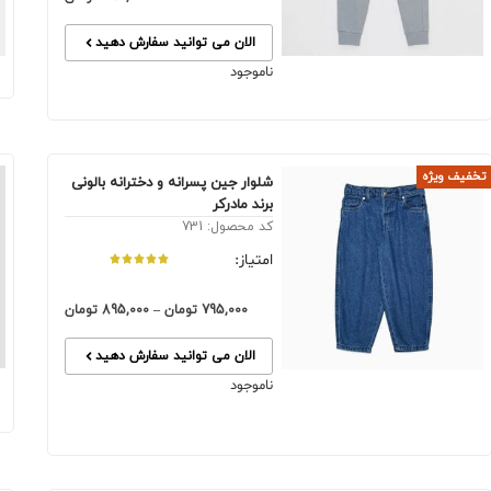
الان می توانید سفارش دهید
ناموجود
تخفیف ویژه
شلوار جین پسرانه و دخترانه بالونی
برند مادرکر
کد محصول: 731
امتیاز:
795,000
تومان
–
895,000
تومان
الان می توانید سفارش دهید
ناموجود