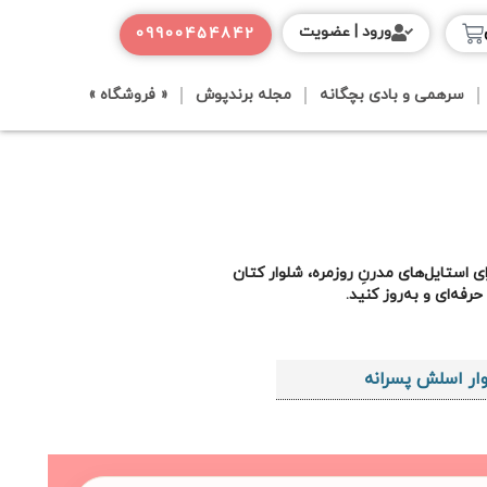
ورود | عضویت
09900454842
سرهمی و بادی بچگانه
مجله برندپوش
« فروشگاه »
 استایل‌های مدرنِ روزمره، شلوار کتان
فه‌ای و به‌روز کنید.
ار اسلش پسرانه