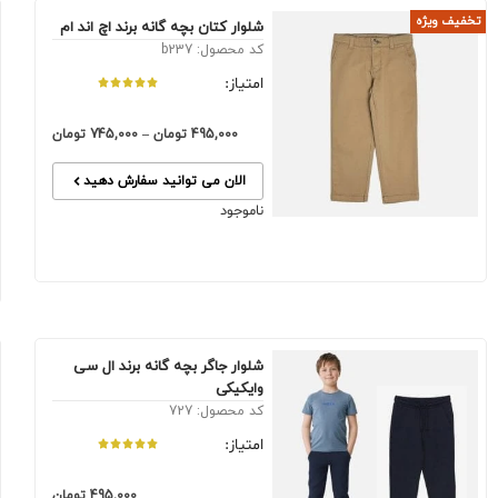
تخفیف ویژه
شلوار کتان بچه گانه برند اچ اند ام
کد محصول: b237
امتیاز:
495,000
تومان
–
745,000
تومان
الان می توانید سفارش دهید
ناموجود
شلوار جاگر بچه گانه برند ال سی
وایکیکی
کد محصول: 727
امتیاز:
495,000
تومان