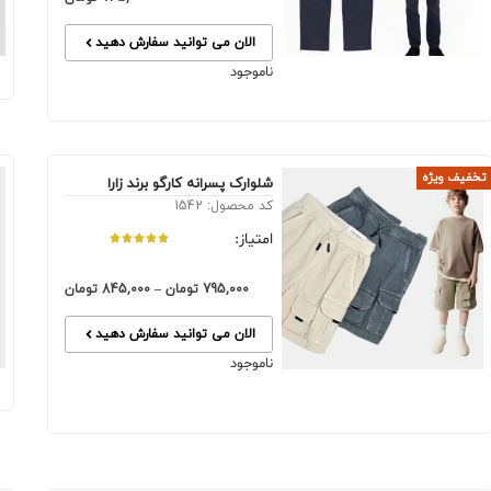
الان می توانید سفارش دهید
ناموجود
تخفیف ویژه
شلوارک پسرانه کارگو برند زارا
کد محصول: 1542
امتیاز:
795,000
تومان
–
845,000
تومان
الان می توانید سفارش دهید
ناموجود