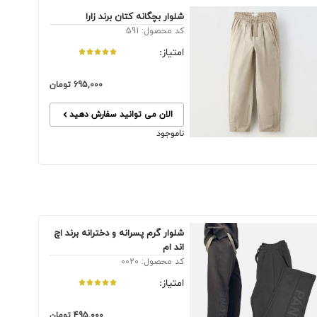
شلوار بچگانه کتان برند زارا
کد محصول: 591
امتیاز:
695,000
تومان
الان می توانید سفارش دهید
ناموجود
شلوار گرم پسرانه و دخترانه برند اچ
اند ام
کد محصول: 0020
امتیاز:
495,000
تومان