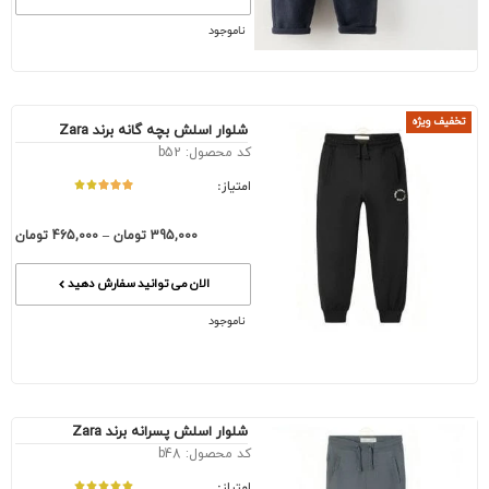
ناموجود
تخفیف ویژه
شلوار اسلش بچه گانه برند Zara
کد محصول: b52
امتیاز:
395,000
تومان
–
465,000
تومان
الان می توانید سفارش دهید
ناموجود
شلوار اسلش پسرانه برند Zara
کد محصول: b48
امتیاز: