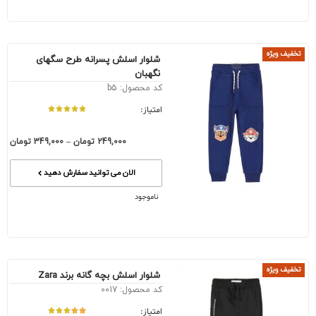
تخفیف ویژه
شلوار اسلش پسرانه طرح سگهای
نگهبان
کد محصول: b5
امتیاز:
249,000
تومان
–
349,000
تومان
الان می توانید سفارش دهید
ناموجود
تخفیف ویژه
شلوار اسلش بچه گانه برند Zara
کد محصول: 0017
امتیاز: