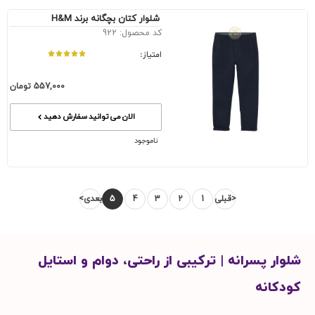
شلوار کتان بچگانه برند H&M
کد محصول: 922
امتیاز:
557,000
تومان
الان می توانید سفارش دهید
ناموجود
<قبلی
1
2
3
4
5
بعدی>
شلوار پسرانه | ترکیبی از راحتی، دوام و استایل
کودکانه