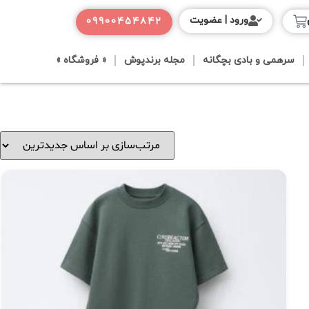
ورود | عضویت
09900454842
سرهمی و بادی بچگانه
مجله برندپوش
« فروشگاه »