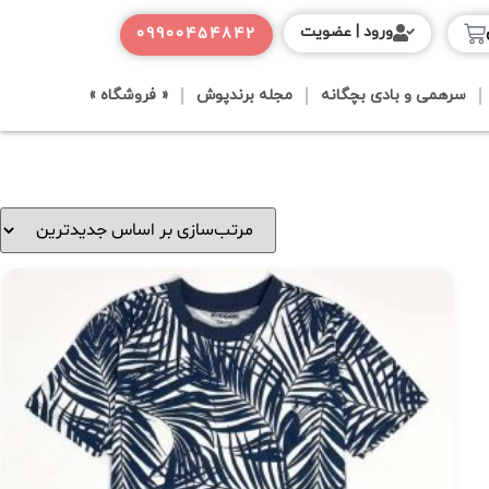
ورود | عضویت
09900454842
سرهمی و بادی بچگانه
مجله برندپوش
« فروشگاه »