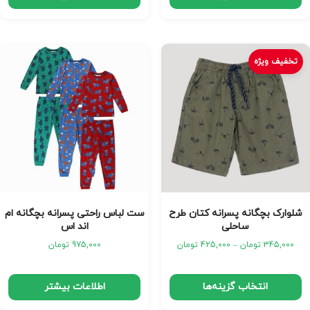
تخفیف ویژه
شلوارک بچگانه پسرانه کتان طرح
ست لباس راحتی پسرانه بچگانه ام
ساحلی
اند اس
345,000
تومان
–
425,000
تومان
975,000
تومان
انتخاب گزینه‌ها
اطلاعات بیشتر