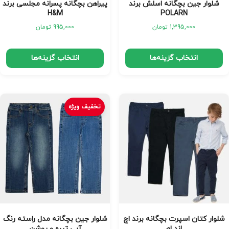
شلوار جین بچگانه اسلش برند
پیراهن بچگانه پسرانه مجلسی برند
H&M
POLARN
1,395,000
تومان
995,000
تومان
انتخاب گزینه‌ها
انتخاب گزینه‌ها
تخفیف ویژه
شلوار کتان اسپرت بچگانه برند اچ
شلوار جین بچگانه مدل راسته رنگ
اند ام
آبی تیره و روشن