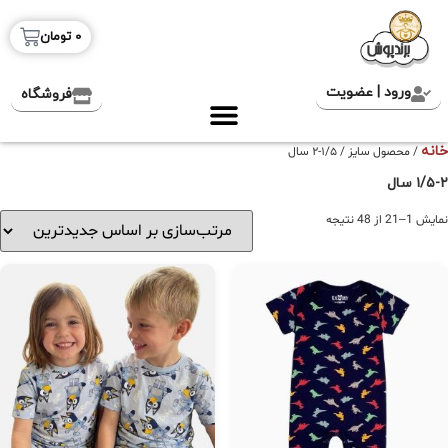
0
تومان
ورود | عضویت
فروشگاه
خانه
/ محصول سایز / ۱/۵-۲ سال
۱/۵-۲ سال
نمایش 1–21 از 48 نتیجه