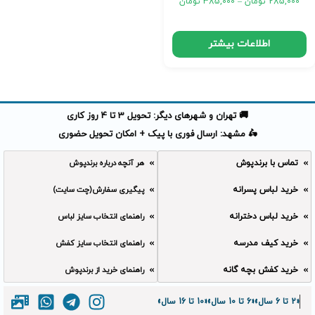
285,000
تومان
–
385,000
تومان
اطلاعات بیشتر
🚚 تهران و شهرهای دیگر: تحویل 3 تا 4 روز کاری
🛵 مشهد: ارسال فوری با پیک + امکان تحویل حضوری
تماس با برندپوش
هر آنچه درباره برندپوش
خرید لباس پسرانه
پیگیری سفارش(چت سایت)
خرید لباس دخترانه
راهنمای انتخاب سایز لباس
خرید کیف مدرسه
راهنمای انتخاب سایز کفش
خرید کفش بچه گانه
راهنمای خرید از برندپوش
«2 تا 6 سال»
«6 تا 10 سال»
«10 تا 16 سال»