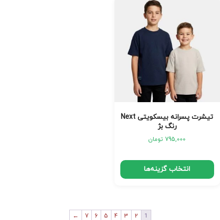
تیشرت پسرانه بیسکویتی Next
رنگ بژ
795,000
تومان
انتخاب گزینه‌ها
←
7
6
5
4
3
2
1