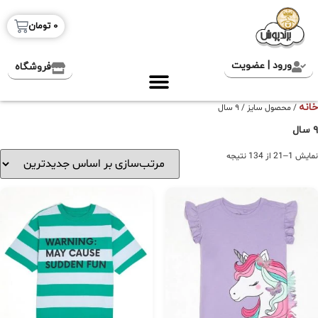
0
تومان
ورود | عضویت
فروشگاه
خانه
/ محصول سایز / ۹ سال
۹ سال
نمایش 1–21 از 134 نتیجه