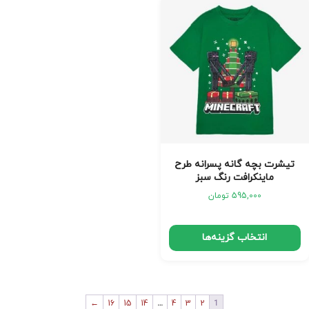
تیشرت بچه گانه پسرانه طرح
ماینکرافت رنگ سبز
595,000
تومان
انتخاب گزینه‌ها
←
16
15
14
…
4
3
2
1