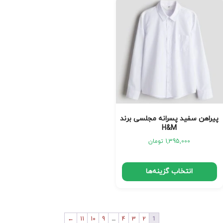
پیراهن سفید پسرانه مجلسی برند
H&M
1,395,000
تومان
انتخاب گزینه‌ها
←
11
10
9
…
4
3
2
1