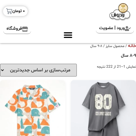
0
تومان
ورود | عضویت
فروشگاه
خانه
/ محصول سایز / ۸-۹ سال
۸-۹ سال
نمایش 1–21 از 222 نتیجه