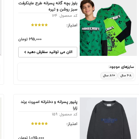
بلوز بچه گانه پسرانه طرح ماینکرفت
سبز روشن و تیره
کد محصول: 124
امتیاز:
695,000
تومان
الان می توانید سفارش دهید
سایزهای موجود:
۶-۸ سال
۸-۱۰ سال
پلیور پسرانه و دخترانه اسپرت برند
زارا
کد محصول: 159
امتیاز:
1,075,000
تومان