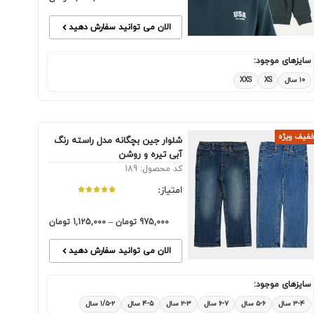
الان می توانید سفارش دهید
سایزهای موجود:
۱۰ سال
XS
XXS
فیف ویژه
شلوار جین بچگانه مدل راسته رنگ
آبی تیره و روشن
کد محصول: 189
امتیاز:
975,000
تومان
–
1,125,000
تومان
الان می توانید سفارش دهید
سایزهای موجود:
۳-۴ سال
۵-۶ سال
۶-۷ سال
۲-۳ سال
۴-۵ سال
۱/۵-۲ سال