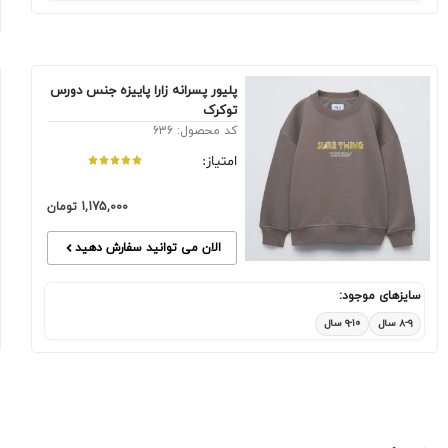
پلیور پسرانه زارا پاییزه جنس دورس
توکرک
کد محصول: 636
امتیاز:
1,175,000
تومان
الان می توانید سفارش دهید
سایزهای موجود:
۸-۹ سال
۹-۱۰ سال