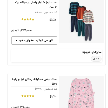
ست بلوز شلوار راحتی پسرانه برند
نکست
کد محصول: 8800
امتیاز:
1,475,000
تومان
الان می توانید سفارش دهید
سایزهای موجود:
۶ سال
ست لباس دخترانه راحتی نخ و پنبه
Ovs
کد محصول: 1338
امتیاز:
975,000
تومان