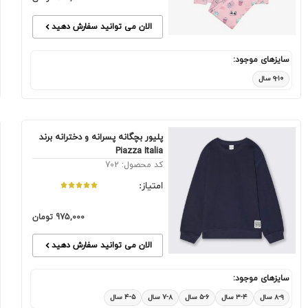
الان می توانید سفارش دهید
سایزهای موجود:
۹-۱۰ سال
پلیور بچگانه پسرانه و دخترانه برند
Piazza Italia
کد محصول: 702
امتیاز:
975,000
تومان
الان می توانید سفارش دهید
سایزهای موجود:
۸-۹ سال
۳-۴ سال
۵-۶ سال
۷-۸ سال
۴-۵ سال