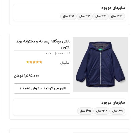
سایزهای موجود:
۳-۴ سال
۶-۷ سال
۲-۳ سال
۴-۵ سال
بارانی بچگانه پسرانه و دخترانه برند
بنتون
کد محصول: 0707
امتیاز:
1,595,000
تومان
الان می توانید سفارش دهید
سایزهای موجود:
۸-۹ سال
۹-۱۰ سال
۴-۵ سال