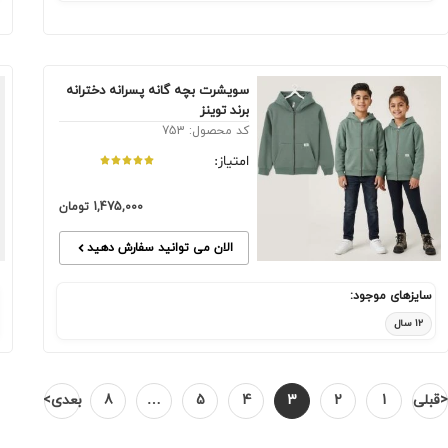
سویشرت بچه گانه پسرانه دخترانه
برند توینز
کد محصول: 753
امتیاز:
1,475,000
تومان
الان می توانید سفارش دهید
سایزهای موجود:
۱۲ سال
<قبلی
1
2
3
4
5
…
8
بعدی>