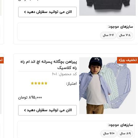
الان می توانید سفارش دهید
سایزهای موجود:
۷-۸ سال
۶-۷ سال
تخفیف ویژه
تخ
پیراهن بچگانه پسرانه اچ اند ام راه
راه کلاسیک
کد محصول: 601
امتیاز:
895,000
تومان
الان می توانید سفارش دهید
سایزهای موجود:
۸-۹ سال
۹-۱۰ سال