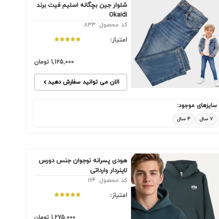
شلوار جین بچگانه اسلیم فیت برند
Okaidi
کد محصول: 833
امتیاز:
1,125,000
تومان
الان می توانید سفارش دهید
سایزهای موجود:
۷ سال
۴ سال
هودی پسرانه نوجوان جنس دورس
لاینردار وارداتی
کد محصول: 164
امتیاز:
1,275,000
تومان