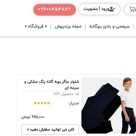
ورود | عضویت
09900454842
سرهمی و بادی بچگانه
مجله برندپوش
« فروشگاه »
شلوار جاگر بچه گانه رنگ مشکی و
سرمه ای
کد محصول: 729
امتیاز:
975,000
تومان
الان می توانید سفارش دهید