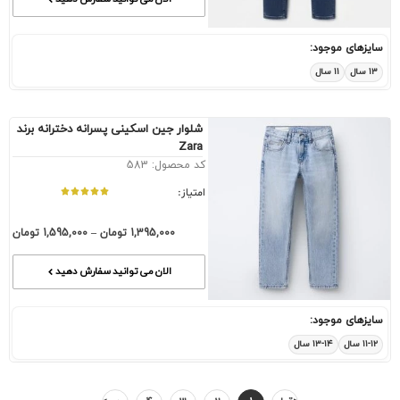
سایزهای موجود:
۱۳ سال
۱۱ سال
شلوار جین اسکینی پسرانه دخترانه برند
Zara
کد محصول: 583
امتیاز:
1,395,000
تومان
–
1,595,000
تومان
الان می توانید سفارش دهید
سایزهای موجود:
۱۱-۱۲ سال
۱۳-۱۴ سال