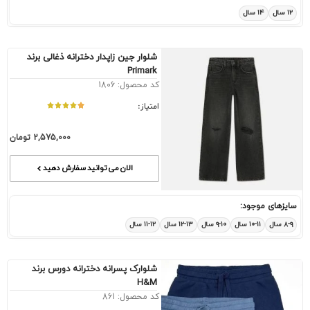
۱۲ سال
۱۴ سال
شلوار جین زاپدار دخترانه ذغالی برند
Primark
کد محصول: 1806
امتیاز:
2,575,000
تومان
الان می توانید سفارش دهید
سایزهای موجود:
۸-۹ سال
۱۰-۱۱ سال
۹-۱۰ سال
۱۲-۱۳ سال
۱۱-۱۲ سال
شلوارک پسرانه دخترانه دورس برند
H&M
کد محصول: 861