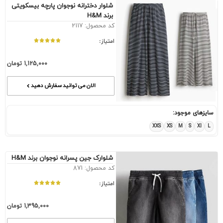
شلوار دخترانه نوجوان پارچه بیسکویتی
برند H&M
کد محصول: 2117
امتیاز:
1,125,000
تومان
الان می توانید سفارش دهید
سایزهای موجود:
XXS
XS
M
S
Xl
L
شلوارک جین پسرانه نوجوان برند H&M
کد محصول: 871
امتیاز:
1,395,000
تومان