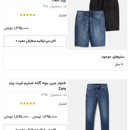
برند C&A
کد محصول: 918
امتیاز:
1,395,000
تومان
الان می توانید سفارش دهید
سایزهای موجود:
۱۱ سال
شلوار جین بچه گانه اسلیم فیت برند
Zara
کد محصول: 0351
امتیاز:
1,395,000
تومان
–
1,595,000
تومان
الان می توانید سفارش دهید