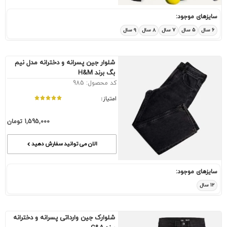
سایزهای موجود:
۶ سال
۵ سال
۷ سال
۸ سال
۹ سال
شلوار جین پسرانه و دخترانه مدل نیم
بگ برند H&M
کد محصول: 985
امتیاز:
1,595,000
تومان
الان می توانید سفارش دهید
سایزهای موجود:
۱۲ سال
شلوارک جین وارداتی پسرانه و دخترانه