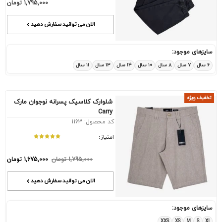
1,795,000
تومان
الان می توانید سفارش دهید
سایزهای موجود:
۶ سال
۷ سال
۸ سال
۱۰ سال
۱۴ سال
۱۳ سال
۱۱ سال
تخفیف ویژه
شلوارک کلاسیک پسرانه نوجوان مارک
Carry
کد محصول: 1163
امتیاز:
1,795,000
تومان
1,675,000
تومان
الان می توانید سفارش دهید
سایزهای موجود:
XXS
XS
M
S
Xl