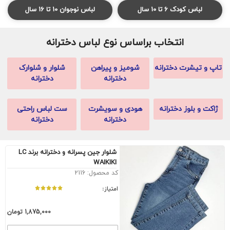
لباس کودک 6 تا 10 سال
لباس نوجوان 10 تا 16 سال
انتخاب براساس نوع لباس دخترانه
تاپ و تیشرت دخترانه
شومیز و پیراهن
شلوار و شلوارک
دخترانه
دخترانه
ژاکت و بلوز دخترانه
هودی و سویشرت
ست لباس راحتی
دخترانه
دخترانه
شلوار جین پسرانه و دخترانه برند LC
WAIKIKI
کد محصول: 2116
امتیاز:
1,875,000
تومان