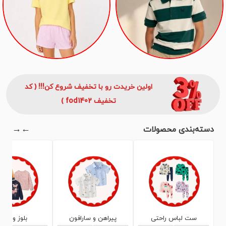
اولین خریدت رو با تخفیف شروع کن!!! ( کد
تخفیف fod1402 )
→
←
دسته‌بندی محصولات
ست لباس راحتی
پیراهن و سارافون
بلوز و ژاک