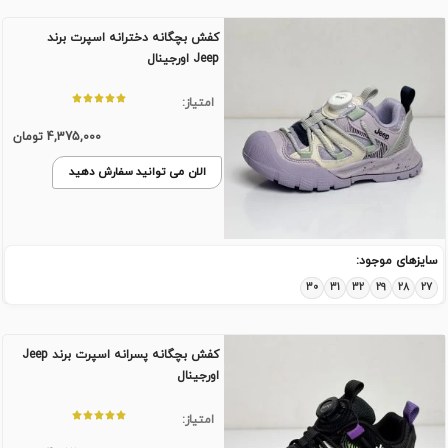
کفش بچگانه دخترانه اسپرت برند
Jeep اورجینال
امتیاز:
4,375,000
تومان
الان می توانید سفارش دهید
سایزهای موجود:
30
31
32
29
28
27
کفش بچگانه پسرانه اسپرت برند Jeep
اورجینال
امتیاز: