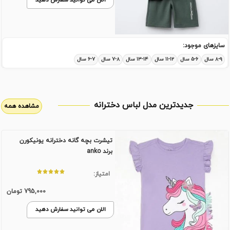
الان می توانید سفارش دهید
سایزهای موجود:
۸-۹ سال
۵-۶ سال
۱۱-۱۲ سال
۱۳-۱۴ سال
۷-۸ سال
۶-۷ سال
جدیدترین مدل لباس دخترانه
مشاهده همه
تیشرت بچه گانه دخترانه یونیکورن
برند anko
امتیاز:
795,000
تومان
الان می توانید سفارش دهید