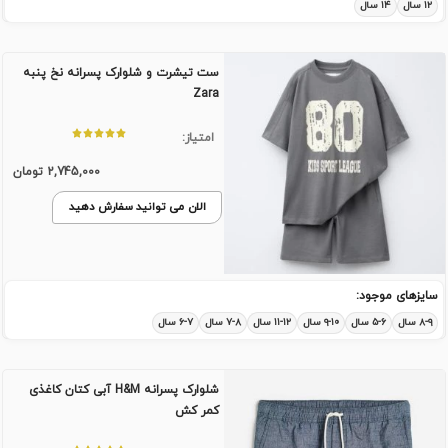
۱۲ سال
۱۴ سال
ست تیشرت و شلوارک پسرانه نخ پنبه
Zara
امتیاز:
2,745,000
تومان
الان می توانید سفارش دهید
سایزهای موجود:
۸-۹ سال
۵-۶ سال
۹-۱۰ سال
۱۱-۱۲ سال
۷-۸ سال
۶-۷ سال
شلوارک پسرانه H&M آبی کتان کاغذی
کمر کش