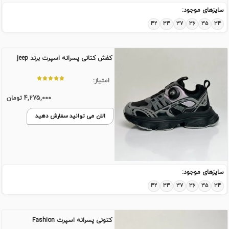
سایزهای موجود:
32
33
37
36
35
34
کفش کتانی پسرانه اسپرت برند jeep
امتیاز:
4,275,000
تومان
الان می توانید سفارش دهید
سایزهای موجود:
32
33
37
36
35
34
کتونی پسرانه اسپرت Fashion