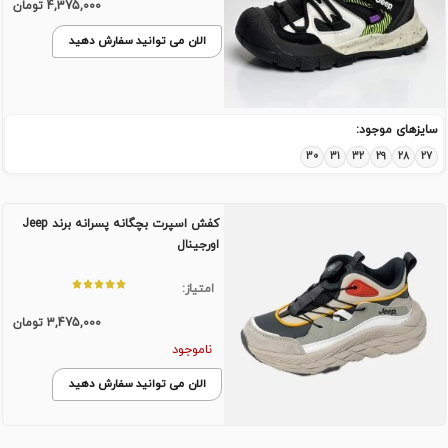
4,375,000
تومان
الان می توانید سفارش دهید
سایزهای موجود:
30
31
32
29
28
27
کفش اسپرت بچگانه پسرانه برند Jeep
اورجینال
امتیاز:
3,475,000
تومان
ناموجود
الان می توانید سفارش دهید