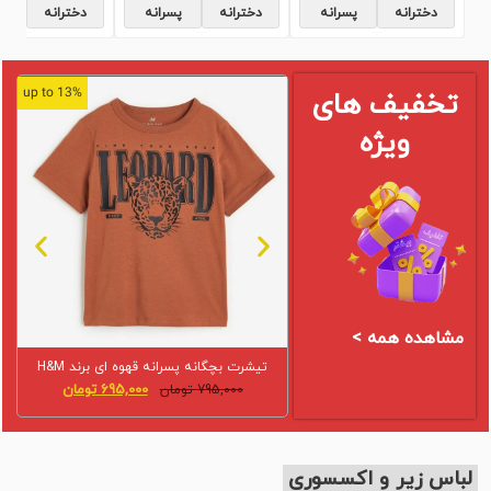
دخترانه
پسرانه
دخترانه
پسرانه
دخترانه
پ
13% up to
تخفیف های
ویژه
مشاهده همه >
تیشرت بچگانه پسرانه قهوه ای برند H&M
695,000
تومان
795,000
تومان
لباس زیر و اکسسوری