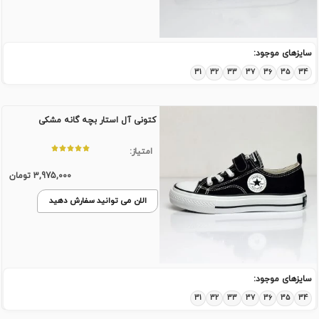
سایزهای موجود:
31
32
33
37
36
35
34
کتونی آل استار بچه گانه مشکی
امتیاز:
3,975,000
تومان
الان می توانید سفارش دهید
سایزهای موجود:
31
32
33
37
36
35
34