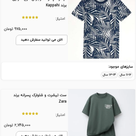
برند Kappahi
امتیاز:
975,000
تومان
الان می توانید سفارش دهید
سایزهای موجود:
۱۱-۱۲ سال
۱۳-۱۴ سال
ست تیشرت و شلوارک پسرانه برند
Zara
امتیاز:
2,745,000
تومان