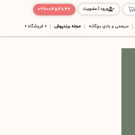
ورود | عضویت
09900454842
سرهمی و بادی بچگانه
مجله برندپوش
« فروشگاه »