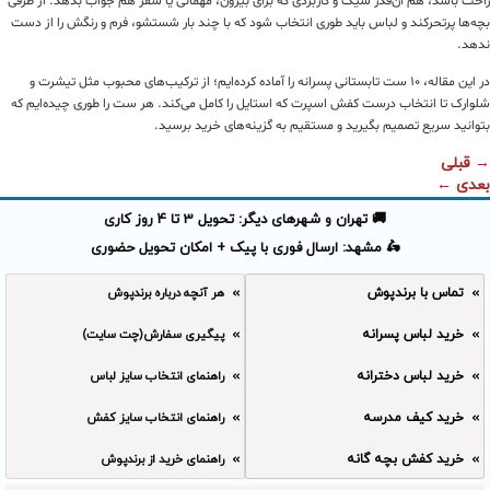
راحت باشد، هم آن‌قدر شیک و کاربردی که برای بیرون، مهمانی یا سفر هم جواب بدهد. از طرفی
بچه‌ها پرتحرکند و لباس باید طوری انتخاب شود که با چند بار شستشو، فرم و رنگش را از دست
ندهد.
در این مقاله، ۱۰ ست تابستانی پسرانه را آماده کرده‌ایم؛ از ترکیب‌های محبوب مثل تیشرت و
شلوارک تا انتخاب درست کفش اسپرت که استایل را کامل می‌کند. هر ست را طوری چیده‌ایم که
بتوانید سریع تصمیم بگیرید و مستقیم به گزینه‌های خرید برسید.
→
قبلی
بعدی
←
🚚 تهران و شهرهای دیگر: تحویل 3 تا 4 روز کاری
🛵 مشهد: ارسال فوری با پیک + امکان تحویل حضوری
تماس با برندپوش
هر آنچه درباره برندپوش
خرید لباس پسرانه
پیگیری سفارش(چت سایت)
خرید لباس دخترانه
راهنمای انتخاب سایز لباس
خرید کیف مدرسه
راهنمای انتخاب سایز کفش
خرید کفش بچه گانه
راهنمای خرید از برندپوش