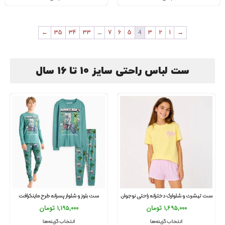
←
35
34
33
…
7
6
5
4
3
2
1
→
ست لباس راحتی سایز 10 تا 16 سال
ست تیشرت و شلوارک دخترانه راحتی نوجوان
ست بلوز و شلوار پسرانه طرح ماینکرافت
1,695,000
تومان
1,195,000
تومان
انتخاب گزینه‌ها
انتخاب گزینه‌ها