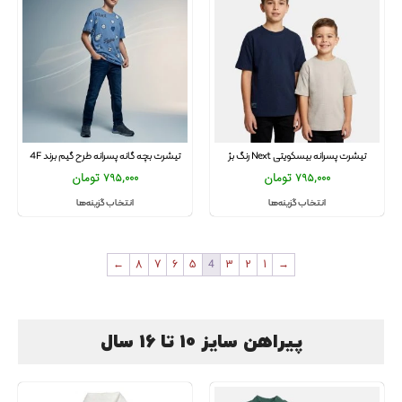
تیشرت پسرانه بیسکویتی Next رنگ بژ
تیشرت بچه گانه پسرانه طرح گیم برند 4F
795,000
تومان
795,000
تومان
انتخاب گزینه‌ها
انتخاب گزینه‌ها
←
8
7
6
5
4
3
2
1
→
پیراهن سایز 10 تا 16 سال