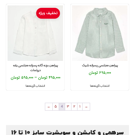
تخفیف ویژه
پیراهن مجلسی پسرانه شیک
پیراهن بچه گانه پسرانه مجلسی یقه
دیپلمات
695,000
تومان
495,000
تومان
–
595,000
تومان
انتخاب گزینه‌ها
انتخاب گزینه‌ها
←
5
4
3
2
1
→
سرهمی و کاپشن و سویشرت سایز 10 تا 16