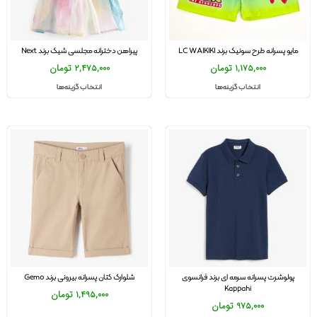
مایو پسرانه طرح سونیک برند LC WAIKIKI
پیراهن دخترانه مجلسی شیک برند Next
1,175,000
تومان
2,475,000
تومان
انتخاب گزینه‌ها
انتخاب گزینه‌ها
پولوشرت پسرانه سرمه ای برند فرانسوی
شلوارک کتان پسرانه بیرونی برند Gemo
Kappahi
1,495,000
تومان
975,000
تومان