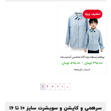
تخفیف ویژه
پیراهن پسرانه بچه گانه مجلسی آستین بلند
495,000
تومان
–
595,000
تومان
انتخاب گزینه‌ها
5
4
3
2
1
→
سرهمی و کاپشن و سویشرت سایز 10 تا 16