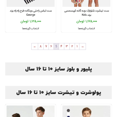
ست تیشرت شلوارک بچه گانه کریسمسی
ست لباس راحتی بچگانه طرح راه راه برند
برند Kids
George
1,175,000
تومان
1,125,000
تومان
انتخاب گزینه‌ها
انتخاب گزینه‌ها
←
8
7
6
5
4
3
2
1
→
پلیور و بلوز سایز 10 تا 16 سال
پولوشرت و تیشرت سایز 10 تا 16 سال