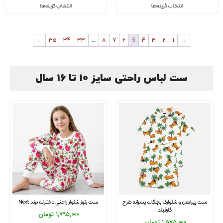
انتخاب گزینه‌ها
انتخاب گزینه‌ها
←
35
34
33
…
8
7
6
5
4
3
2
1
→
ست لباس راحتی سایز 10 تا 16 سال
ست پیراهن و شلوارک بچگانه پسرانه طرح
ست بلوز شلوار راحتی دخترانه برند Next
گارفیلد
1,795,000
تومان
1,575,000
تومان