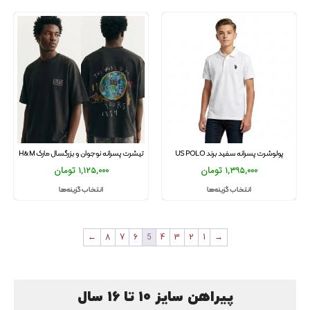
پولوشرت پسرانه سفید برند US POLO
تیشرت پسرانه نوجوان و بزرگسال مارک H&M
1,395,000
تومان
1,125,000
تومان
انتخاب گزینه‌ها
انتخاب گزینه‌ها
←
8
7
6
5
4
3
2
1
→
پیراهن سایز 10 تا 16 سال