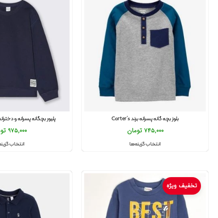
بلوز بچه گانه پسرانه برند Carter’s
پلیور بچگانه پسرانه و دخترانه برند talia
745,000
تومان
975,000
تو
انتخاب گزینه‌ها
انتخاب گزینه
تخفیف ویژه