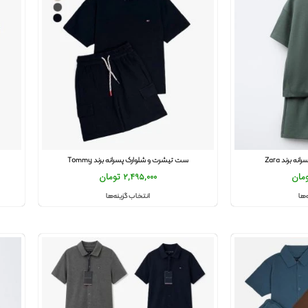
برند Zara
ست تیشرت و شلوارک پسرانه برند Tommy
مان
2,495,000
تومان
‌ها
انتخاب گزینه‌ها