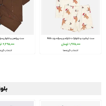
ست تیشرت و شلوارک دخترانه و پسرانه برند Kids
ست پیراهن و شلوار پسرانه برن
1,975,000
تومان
2,695,000
تو
انتخاب گزینه‌ها
انتخاب گزینه
بلوز 