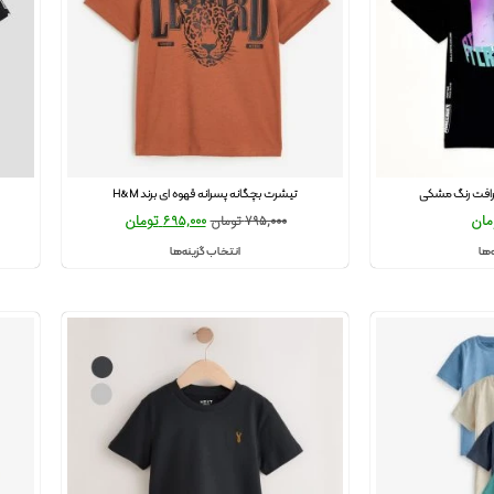
رافت رنگ مشکی
تیشرت بچگانه پسرانه قهوه ای برند H&M
مان
695,000
تومان
795,000
تومان
‌ها
انتخاب گزینه‌ها