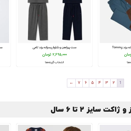
د Tommy
ست پیراهن و شلوار پسرانه برند تامی
ست 
مان
2,695,000
تومان
‌ها
انتخاب گزینه‌ها
←
7
6
5
4
3
2
1
و ژاکت سایز 2 تا 6 سال