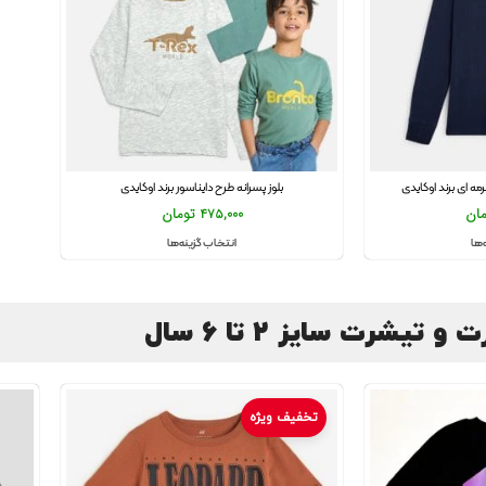
ه ای برند اوکایدی
بلوز پسرانه طرح دایناسور برند اوکایدی
مان
475,000
تومان
‌ها
انتخاب گزینه‌ها
 تیشرت سایز 2 تا 6 سال
تخفیف ویژه