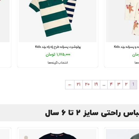
سرانه برند Kids
پولوشرت پسرانه طرح راه راه برند Kids
مان
1,175,000
تومان
‌ها
انتخاب گزینه‌ها
←
21
20
19
…
4
3
2
1
 راحتی سایز 2 تا 6 سال