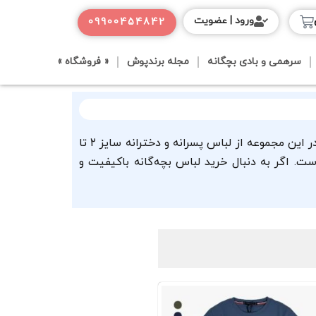
ورود | عضویت
09900454842
سرهمی و بادی بچگانه
مجله برندپوش
« فروشگاه »
در بازه سنی ۲ تا ۶ سال، کودکان به لباس هایی نیاز دارند که علاوه بر زیبایی، آزادی حرکت و دوام بالایی داشته باشند. در این مجموعه از لباس پسرانه و دخترانه سایز ۲ تا
. اگر به دنبال خرید لباس بچه‌گانه باکیفیت و