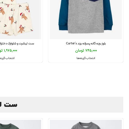
بلوز بچه گانه پسرانه برند Carter’s
ست تیشرت و شلوارک دخترانه و پ
745,000
تومان
1,975,000
تو
انتخاب گزینه‌ها
انتخاب گزینه
ست لباس