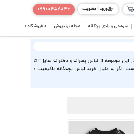
ورود | عضویت
09900454842
سرهمی و بادی بچگانه
مجله برندپوش
« فروشگاه »
در بازه سنی ۲ تا ۶ سال، کودکان به لباس هایی نیاز دارند که علاوه بر زیبایی، آزادی حرکت و دوام بالایی داشته باشند. در این مجموعه از لباس پسرانه و دخترانه سایز ۲ تا
. اگر به دنبال خرید لباس بچه‌گانه باکیفیت و