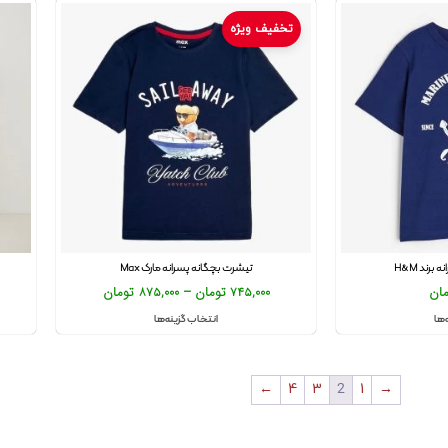
تخفیف ویژه
برند H&M
تیشرت بچگانه پسرانه مارک Max
مان
745,000
تومان
–
875,000
تومان
‌ها
انتخاب گزینه‌ها
←
4
3
2
1
→