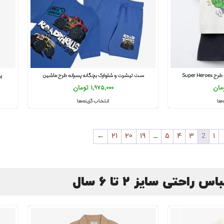
Super 
ست تیشرت و شلوارک بچگانه پسرانه طرح ماشین
پ
مان
1,975,000
تومان
‌ها
انتخاب گزینه‌ها
←
21
20
19
…
5
4
3
2
1
 راحتی سایز 2 تا 6 سال