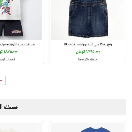
رامپر بچگانه لی شیک و راحت برند Place
ست تیشرت و شلوارک پسرانه طرح Heroes
1,395,000
تومان
1,975,000
تو
انتخاب گزینه‌ها
انتخاب گزینه
→
ست لباس