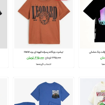
رافت رنگ مشکی
تیشرت بچگانه پسرانه قهوه ای برند H&M
مان
695,000
تومان
795,000
تومان
‌ها
انتخاب گزینه‌ها