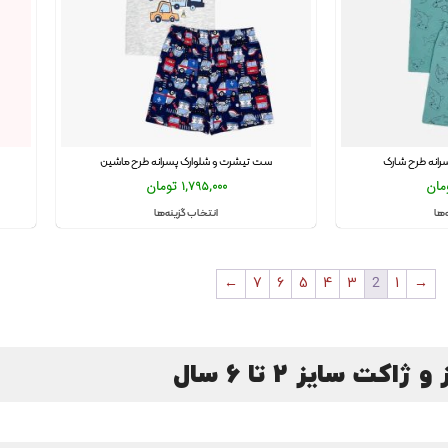
انه طرح شارک
ست تیشرت و شلوارک پسرانه طرح ماشین
مان
1,795,000
تومان
‌ها
انتخاب گزینه‌ها
←
7
6
5
4
3
2
1
→
و ژاکت سایز 2 تا 6 سال