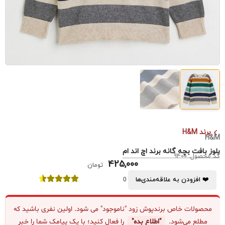
برند H&M
H&M
بلوز بافت بچه گانه برند اچ اند ام
کد محصول: 9400
425,000
تومان
❤️ افزودن به علاقه‌مندی‌ها
0
محصولات خاص برندپوش زود "ناموجود" می شود. اولین نفری باشید که
مطلع می‌شود.
"اطلاع بده"
را فعال کنید؛ با یک پیامک شما را خبر