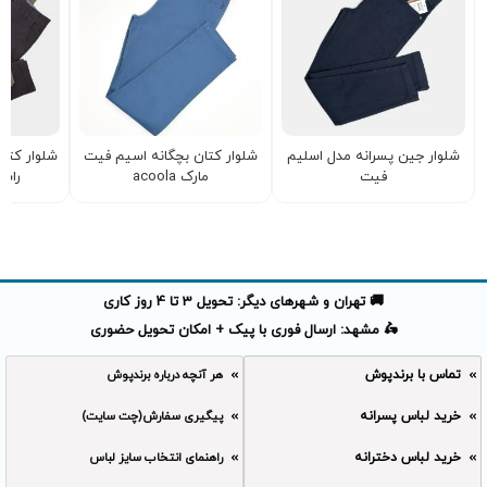
شلوار جین پسرانه مدل اسلیم
شلوار کتان بچگانه اسیم فیت
شلوار کتان
فیت
مارک acoola
راس
🚚 تهران و شهرهای دیگر: تحویل 3 تا 4 روز کاری
🛵 مشهد: ارسال فوری با پیک + امکان تحویل حضوری
تماس با برندپوش
هر آنچه درباره برندپوش
خرید لباس پسرانه
پیگیری سفارش(چت سایت)
خرید لباس دخترانه
راهنمای انتخاب سایز لباس