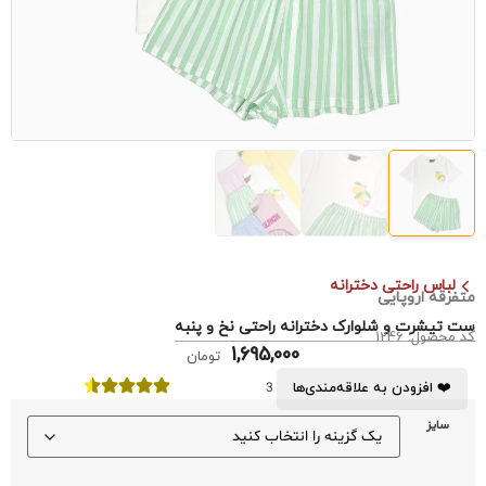
لباس راحتی دخترانه
متفرقه اروپایی
ست تیشرت و شلوارک دخترانه راحتی نخ و پنبه
کد محصول: 1246
1,695,000
تومان
❤️ افزودن به علاقه‌مندی‌ها
3
سایز