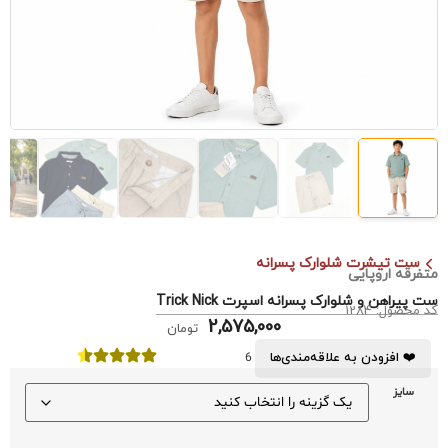
ست تیشرت شلوارک پسرانه
متفرقه اروپایی
ست پیراهن و شلوارک پسرانه اسپرت Trick Nick
کد محصول: 1284
2,575,000
تومان
❤️ افزودن به علاقه‌مندی‌ها
6
سایز