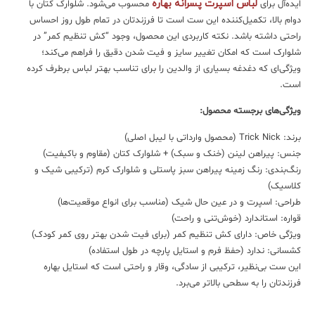
لباس اسپرت پسرانه بهاره
ایده‌آل برای
محسوب می‌شود. شلوارک کتان با
دوام بالا، تکمیل‌کننده این ست است تا فرزندتان در تمام طول روز احساس
راحتی داشته باشد. نکته کاربردی این محصول، وجود “کش تنظیم کمر” در
شلوارک است که امکان تغییر سایز و فیت شدن دقیق را فراهم می‌کند؛
ویژگی‌ای که دغدغه بسیاری از والدین را برای تناسب بهتر لباس برطرف کرده
است.
ویژگی‌های برجسته محصول:
برند: Trick Nick (محصول وارداتی با لیبل اصلی)
جنس: پیراهن لینن (خنک و سبک) + شلوارک کتان (مقاوم و باکیفیت)
رنگ‌بندی: رنگ زمینه پیراهن سبز پاستلی و شلوارک کرم (ترکیبی شیک و
کلاسیک)
طراحی: اسپرت و در عین حال شیک (مناسب برای انواع موقعیت‌ها)
قواره: استاندارد (خوش‌تنی و راحت)
ویژگی خاص: دارای کش تنظیم کمر (برای فیت شدن بهتر روی کمر کودک)
کشسانی: ندارد (حفظ فرم و استایل پارچه در طول استفاده)
این ست بی‌نظیر، ترکیبی از سادگی، وقار و راحتی است که استایل بهاره
فرزندتان را به سطحی بالاتر می‌برد.