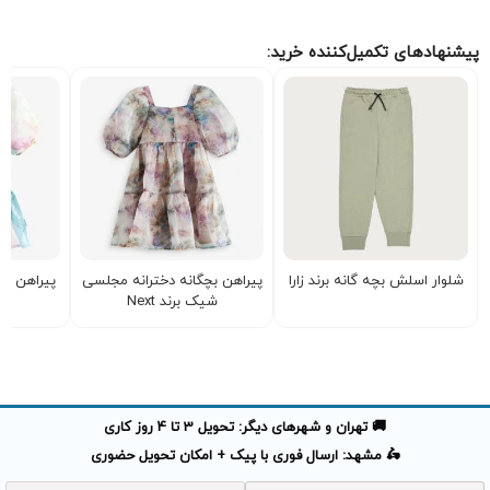
پیشنهادهای تکمیل‌کننده خرید:
شلوار اسلش بچه گانه برند زارا
پیراهن بچگانه دخترانه مجلسی
پیراهن د
شیک برند Next
🚚 تهران و شهرهای دیگر: تحویل 3 تا 4 روز کاری
🛵 مشهد: ارسال فوری با پیک + امکان تحویل حضوری