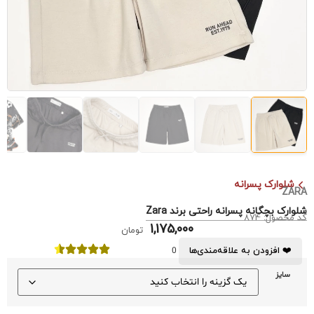
شلوارک پسرانه
ZARA
شلوارک بچگانه پسرانه راحتی برند Zara
کد محصول: 874
1,175,000
تومان
❤️ افزودن به علاقه‌مندی‌ها
0
سایز