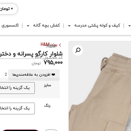
0
تومان
کیف و کوله پشتی مدرسه
کفش بچه گانه
اکسسوری
برند H&M
H&M
شلوار کارگو پسرانه و دخترا
کد محصول: 720
795,000
تومان
2
❤️ افزودن به علاقه‌مندی‌ها
سایز
رنگ