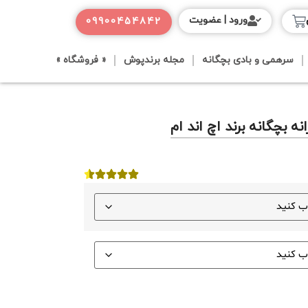
ورود | عضویت
09900454842
سرهمی و بادی بچگانه
مجله برندپوش
« فروشگاه »
نه بچگانه برند اچ اند ام