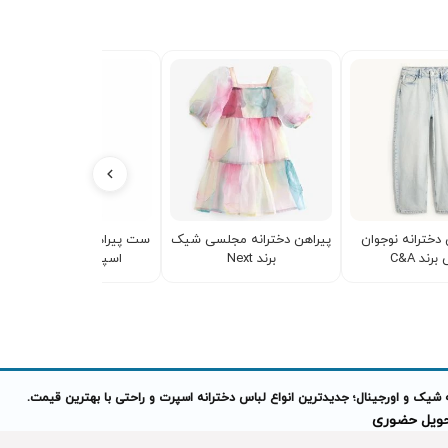
دخترانه نوجوان
پیراهن دخترانه مجلسی شیک
ست پیراهن و شلوارک پسران
برند C&A
برند Next
اسپرت Trick Nick
 شیک و اورجینال؛ جدیدترین انواع لباس دخترانه اسپرت و راحتی با بهترین قیمت.
تحویل حضوری