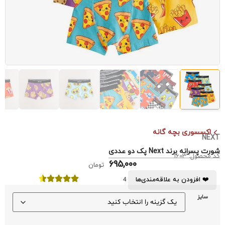
اکسسوری بچه گانه
NEXT
شورت پسرانه برند Next پک دو عددی
کد محصول: 1603
695,000
تومان
❤️ افزودن به علاقه‌مندی‌ها
4
سایز