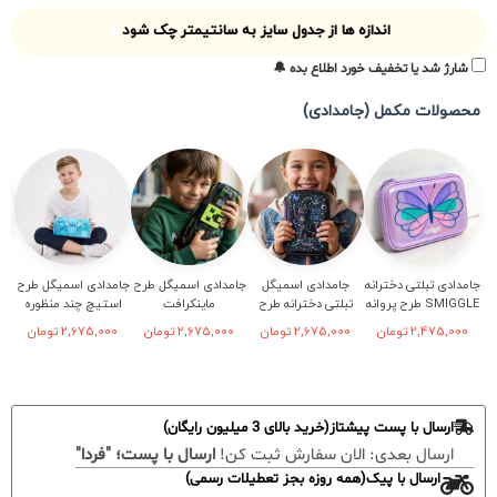
اندازه ها از جدول سایز به سانتیمتر چک شود
شارژ شد یا تخفیف خورد اطلاع بده 🔔
محصولات مکمل (جامدادی)
جامدادی تبلتی دخترانه
جامدادی اسمیگل
جامدادی اسمیگل طرح
جامدادی اسمیگل طرح
SMIGGLE طرح پروانه
تبلتی دخترانه طرح
ماینکرافت
استیچ چند منظوره
فانتزی
2,475,000
تومان
2,675,000
تومان
2,675,000
تومان
2,675,000
تومان
ارسال با پست پیشتاز(خرید بالای 3 میلیون رایگان)
ارسال بعدی:
الان سفارش ثبت کن!
ارسال با پست؛ "فردا"
ارسال با پیک(همه روزه بجز تعطیلات رسمی)