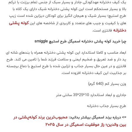
یک کیف دخترانه مهدکودکی جادار و بسیار سبک از جنس تمام برزنت با ترکم
بالا و بسیار مستحکم است این کوله پشتی دخترانه شیک دارای یک کلاه با
طرح استیچ؛ بسیار شیک و هیجان انگیز برای کودکان دیزاین شده است زیپ
کوله پشتی
های با کیفیت و جیب های متعدد و کاربردی از شاخصه های این
دخترانه
فانتزی است.
چرا خرید کوله پشتی دخترانه اسمیگل طرح استیچ smiggle
ابعاد مناسب و کاملا استاندارد این کوله پشتی دخترانه همراه با بندهای شانه ای
پد دار و ضد تعریق و ضخیم ایمنی و سلامت فرزند شما را تامین می کند. طرح
فانتزی و در عین حال بسیار جذاب و تزئین شده با طرح استیچ با دماغ برجسته
بر جذابیت این کیف دخترانه افزوده است.
وزن بسیار کم (640 گرم)
جاداری و ابعاد استاندارد 10*25*35 سانتی متر
طرح بسیار جذاب دخترانه
محبوب‌ترین برند کوله‌پشتی در
=> درباره برند اسمیگل بیشتر بدانید:
بین والدین؛ راز موفقیت اسمیگل در سال ۲۰۲۵