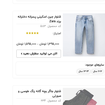
شلوار جین اسکینی پسرانه دخترانه
برند Zara
کد محصول: 583
امتیاز:
1,395,000
تومان
–
1,595,000
تومان
الان می توانید سفارش دهید
سایزهای موجود:
۱۱-۱۲ سال
۱۳-۱۴ سال
شلوار جاگر بچه گانه رنگ طوسی و
صورتی
کد محصول: 234