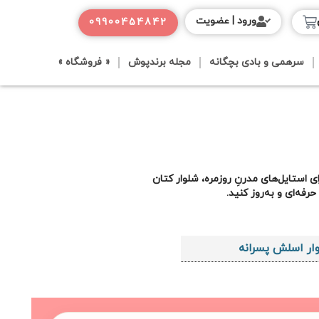
ورود | عضویت
09900454842
سرهمی و بادی بچگانه
مجله برندپوش
« فروشگاه »
 استایل‌های مدرنِ روزمره، شلوار کتان
فه‌ای و به‌روز کنید.
ار اسلش پسرانه