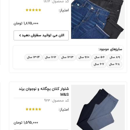
کد محصول: 1812
امتیاز:
1,875,000
تومان
الان می توانید سفارش دهید
سایزهای موجود:
۸-۹ سال
۵-۶ سال
۹-۱۰ سال
۱۲-۱۳ سال
۱۱-۱۲ سال
۱۳-۱۴ سال
۷-۸ سال
۶-۷ سال
شلوار کتان بچگانه و نوجوان برند
M&S
کد محصول: 923
امتیاز:
1,595,000
تومان