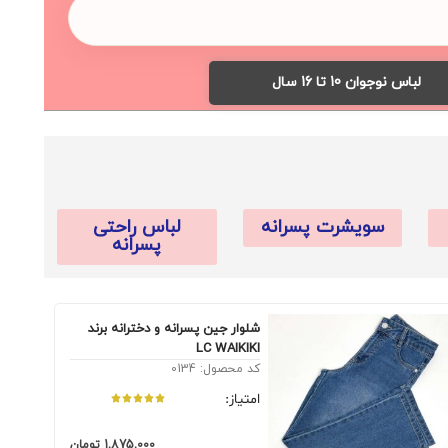
لباس نوجوان 10 تا 16 سال
سویشرت پسرانه
لباس راحتی
پسرانه
شلوار جین پسرانه و دخترانه برند
LC WAIKIKI
کد محصول: 0134
امتیاز:
1,875,000
تومان