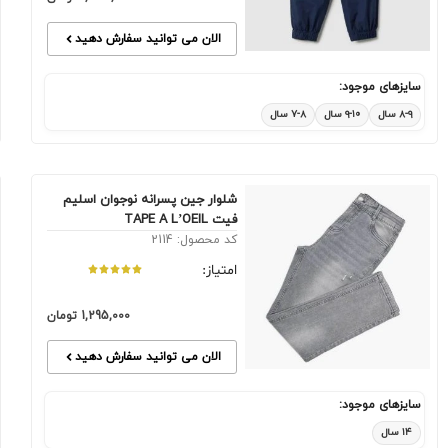
الان می توانید سفارش دهید
سایزهای موجود:
۸-۹ سال
۹-۱۰ سال
۷-۸ سال
شلوار جین پسرانه نوجوان اسلیم
فیت TAPE A L’OEIL
کد محصول: 2114
امتیاز:
1,295,000
تومان
الان می توانید سفارش دهید
سایزهای موجود:
۱۴ سال