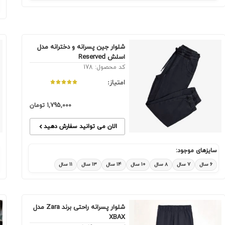
شلوار جین پسرانه و دخترانه مدل
اسلش Reserved
کد محصول: 178
امتیاز:
1,795,000
تومان
الان می توانید سفارش دهید
سایزهای موجود:
۶ سال
۷ سال
۸ سال
۱۰ سال
۱۴ سال
۱۳ سال
۱۱ سال
شلوار پسرانه راحتی برند Zara مدل
XBAX