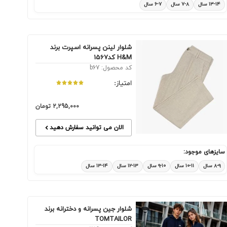
۱۳-۱۴ سال
۷-۸ سال
۶-۷ سال
شلوار لینن پسرانه اسپرت برند
H&M کد1567
کد محصول: b67
امتیاز:
2,295,000
تومان
الان می توانید سفارش دهید
سایزهای موجود:
۸-۹ سال
۱۰-۱۱ سال
۹-۱۰ سال
۱۲-۱۳ سال
۱۳-۱۴ سال
شلوار جین پسرانه و دخترانه برند
TOMTAILOR