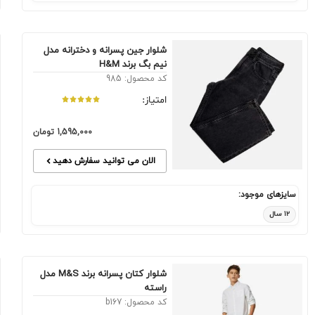
شلوار جین پسرانه و دخترانه مدل
نیم بگ برند H&M
کد محصول: 985
امتیاز:
1,595,000
تومان
الان می توانید سفارش دهید
سایزهای موجود:
۱۲ سال
شلوار کتان پسرانه برند M&S مدل
راسته
کد محصول: b167