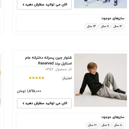
الان می توانید سفارش دهید
سایزهای موجود:
۱۲ سال
۹ سال
۱۴ سال
شلوار جین پسرانه دخترانه مام
استایل برند Reserved
کد محصول: 0356
امتیاز:
1,595,000
تومان
الان می توانید سفارش دهید
سایزهای موجود:
۸ سال
۹ سال
۱۰ سال