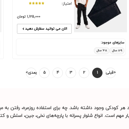
امتیاز:
1,125,000
تومان
الان می توانید سفارش دهید
سایزهای موجود:
۸-۹ سال
۷-۸ سال
<قبلی
1
2
3
4
5
بعدی>
مد هر کودکی وجود داشته باشد. چه برای استفاده روزمره، رفتن به 
مهم است. انواع شلوار پسرانه با پارچه‌های نخی، جین، اسلش و کتا