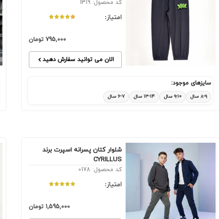
کد محصول: 1319
امتیاز:
795,000
تومان
الان می توانید سفارش دهید
سایزهای موجود:
۸-۹ سال
۹-۱۰ سال
۱۳-۱۴ سال
۶-۷ سال
شلوار کتان پسرانه اسپرت برند
CYRILLUS
کد محصول: 0178
امتیاز:
1,595,000
تومان