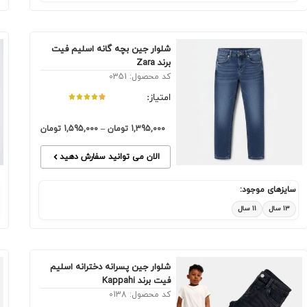
شلوار جین بچه گانه اسلیم فیت
برند Zara
کد محصول: 0351
امتیاز:
1,395,000
تومان
–
1,595,000
تومان
الان می توانید سفارش دهید
سایزهای موجود:
۱۳ سال
۱۱ سال
شلوار جین پسرانه دخترانه اسلیم
فیت برند Kappahi
کد محصول: 0138