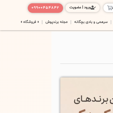
ورود | عضویت
09900454842
سرهمی و بادی بچگانه
مجله برندپوش
« فروشگاه »