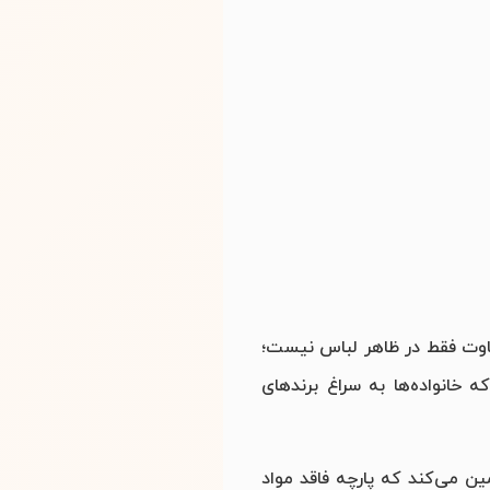
فاوت فقط در ظاهر لباس نیست؛
 خانواده‌ها به سراغ برندهای
مولاً استانداردهای سختگیرانه‌ای برای پارچه و رنگ دارند — مثلاً گواهینامه OEKO-TEX Standard 100 تضمین می‌کند که پارچه فاقد مواد