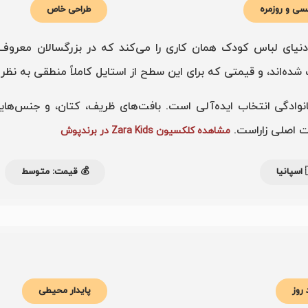
طراحی خاص
مجلسی و روز
nditex است و در دنیای لباس کودک همان کاری را می‌کند که در بزرگسالان معروف است: هر
 تازه، طراحی‌هایی که انگار از روی رانوی بزرگ کوچک شده‌اند، و قی
مثل عید، تولد یا عکاسی خانوادگی انتخاب ایده‌آلی است. بافت‌های 
لاکچری هستند ا
مشاهده کلکسیون Zara Kids در برندپوش
💰 قیمت: متوسط

پایدار محیطی
ترند