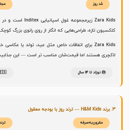
مره
مُد روز
 چند هفته یک بار
متی که برای این سطح از استایل کاملاً منطقی به نظر می‌رسد.
ظریف، کتان، و جنس‌هایی که شبیه لباس‌های بوتیک
ما قیمت‌شان مناسب تر است — این جذابیت اصلی زاراست.
🇸 اسپانیا
🎂 نوزاد تا 14 سال
۳. برند H&M Kids — ترند روز با بودجه معقول
 روز
مقرون‌به‌صرفه