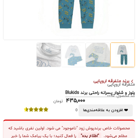
برند متفرقه اروپایی
متفرقه اروپایی
بلوز و شلوار پسرانه راحتی برند Blukids
کد محصول: 0015
435,000
تومان
❤️ افزودن به علاقه‌مندی‌ها
0
محصولات خاص برندپوش زود "ناموجود" می شود. اولین نفری باشید که
مطلع می‌شود.
"اطلاع بده"
را فعال کنید؛ با یک پیامک شما را خبر