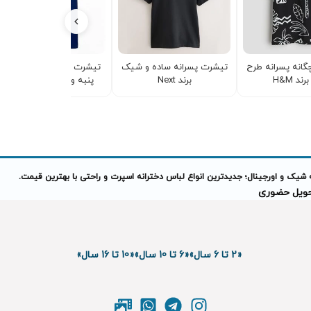
انه پسرانه طرح
تیشرت پسرانه ساده و شیک
تیشرت پسرانه اسپرت نخ و
ند H&M
برند Next
پنبه وارداتی برند Okaidi
 شیک و اورجینال؛ جدیدترین انواع لباس دخترانه اسپرت و راحتی با بهترین قیمت.
تحویل حضوری
«2 تا 6 سال»
«6 تا 10 سال»
«10 تا 16 سال»