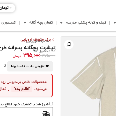
0
تومان
کیف و کوله پشتی مدرسه
کفش بچه گانه
اکسسوری
برند متفرقه اروپایی
متفرقه اروپایی
تیشرت بچگانه پسرانه طرح 
کد محصول: 911
395,000
475,000
تومان
3
❤️ افزودن به علاقه‌مندی‌ها
محصولات خاص برندپوش زود "نا
می‌شود.
"اطلاع بده"
را فعال
شارژ شد یا تخفیف خورد اطلاع بده