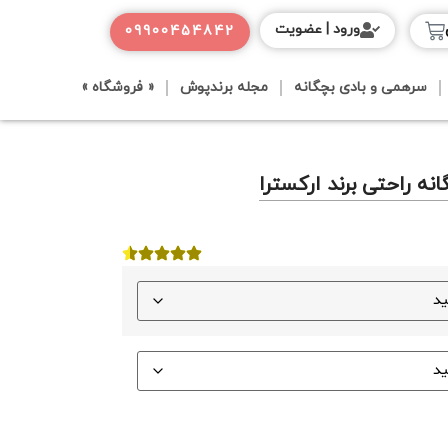
ورود | عضویت
09900454842
سرهمی و بادی بچگانه
مجله برندپوش
« فروشگاه »
ه راحتی برند ارکسترا