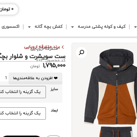
0
تومان
کیف و کوله پشتی مدرسه
کفش بچه گانه
اکسسوری
برند متفرقه اروپایی
متفرقه اروپایی
ست سویشرت و شلوار بچگان
کد محصول: 704
1,795,000
تومان
1
❤️ افزودن به علاقه‌مندی‌ها
سایز
ابعاد