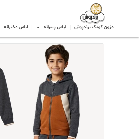
مزون کودک برندپوش
لباس پسرانه
لباس دخترانه