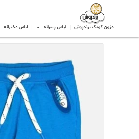
مزون کودک برندپوش
لباس پسرانه
لباس دخترانه