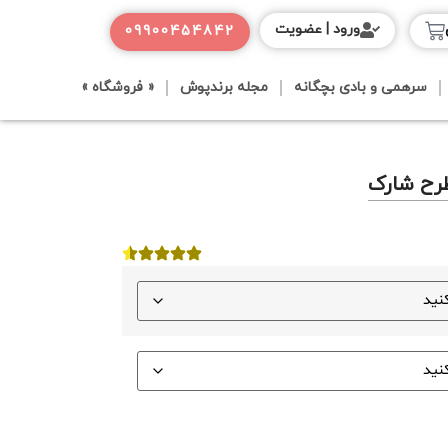
ورود | عضویت
09900454842
سرهمی و بادی بچگانه
مجله برندپوش
« فروشگاه »
طرح شارک