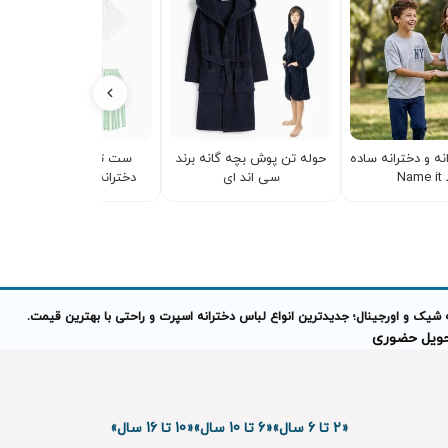
ه و دخترانه ساده
حوله تن پوش بچه گانه برند
ست تیشرت و شلوارک
Nam
سی اند ای
دخترانه راحتی نخ و پنبه
 شیک و اورجینال؛ جدیدترین انواع لباس دخترانه اسپرت و راحتی با بهترین قیمت.
تحویل حضوری
«2 تا 6 سال»
«6 تا 10 سال»
«10 تا 16 سال»