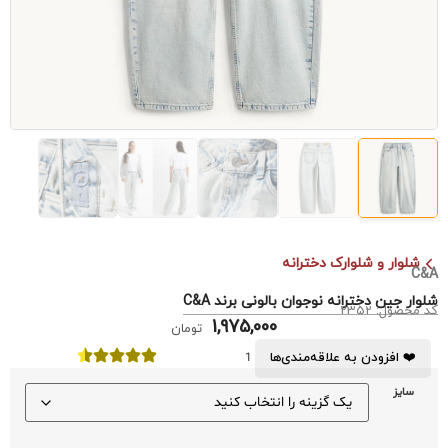
شلوار و شلوارک دخترانه
C&A
شلوار جین دخترانه نوجوان بالونی برند C&A
کد محصول: 2352
1,975,000
تومان
❤️ افزودن به علاقه‌مندی‌ها
1
سایز