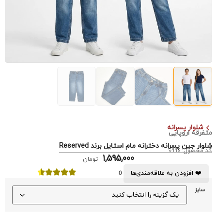
شلوار پسرانه
متفرقه اروپایی
شلوار جین پسرانه دخترانه مام استایل برند Reserved
کد محصول: 0990
1,595,000
تومان
❤️ افزودن به علاقه‌مندی‌ها
0
سایز