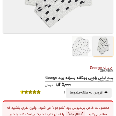
برند George
GEORGE
ست لباس راحتی بچگانه پسرانه برند George
کد محصول: 852
1,125,000
تومان
❤️ افزودن به علاقه‌مندی‌ها
1
محصولات خاص برندپوش زود "ناموجود" می شود. اولین نفری باشید که
مطلع می‌شود.
"اطلاع بده"
را فعال کنید؛ با یک پیامک شما را خبر