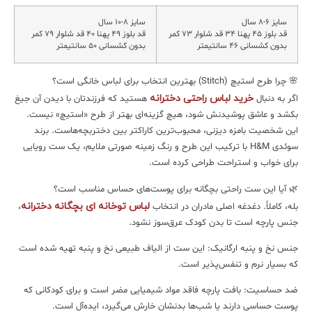
سایز ۶-۸ سال
سایز ۸-۱۰ سال
قد بلوز ۴۵ پهنا ۳۴ قد شلوار ۷۳ کمر
قد بلوز ۴۹ پهنا ۴۰ قد شلوار ۷۹ کمر
بدون کشسانی ۴۶ سانتیمتر
بدون کشسانی ۵۰ سانتیمتر
🌸 چرا طرح استیچ (Stitch) بهترین انتخاب برای لباس خانگی است؟
خرید لباس راحتی دخترانه
اگر به دنبال
هستید که فرزندتان با دیدن آن جیغ
بکشد و عاشق پوشیدنش شود، هیچ گزینه‌ای بهتر از طرح «استیچ» نیست.
این شخصیت بامزه دیزنی، محبوب‌ترین کاراکتر بین دختربچه‌هاست. برند
سوئدی H&M با ترکیب این طرح و رنگ زمینه صورتی ملایم، یک ست رویایی
برای خواب و استراحت طراحی کرده است.
🌿 آیا این ست راحتی بچگانه برای پوست‌های حساس مناسب است؟
لباس توخانه ای بچگانه دخترانه
بله، کاملاً. دغدغه اصلی مادران در انتخاب
،
جنس پارچه است تا بدن کودک عرق‌سوز نشود.
جنس نخ و پنبه ارگانیک: این ست از الیاف طبیعی نخ و پنبه تهیه شده است
که بسیار نرم و تنفس‌پذیر است.
ضد حساسیت: بافت پارچه فاقد مواد شیمیایی مضر است و برای کودکانی که
پوست حساسی دارند یا شب‌ها بدنشان خارش می‌گیرد، ایده‌آل است.