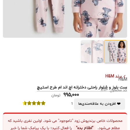
برند H&M
H&M
ست بلوز و شلوار راحتی دخترانه اچ اند ام طرح استیچ
کد محصول: 873
995,000
تومان
❤️ افزودن به علاقه‌مندی‌ها
1
محصولات خاص برندپوش زود "ناموجود" می شود. اولین نفری باشید که
مطلع می‌شود.
"اطلاع بده"
را فعال کنید؛ با یک پیامک شما را خبر