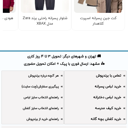
کت جین پسرانه اسپرت
شلوار پسرانه راحتی برند Zara
هودی دخت
کلاهدار
مدل XBAX
تو
🚚 تهران و شهرهای دیگر: تحویل 3 تا 4 روز کاری
🛵 مشهد: ارسال فوری با پیک + امکان تحویل حضوری
تماس با برندپوش
هر آنچه درباره برندپوش
خرید لباس پسرانه
پیگیری سفارش(چت سایت)
خرید لباس دخترانه
راهنمای انتخاب سایز لباس
خرید کیف مدرسه
راهنمای انتخاب سایز کفش
خرید کفش بچه گانه
راهنمای خرید از برندپوش