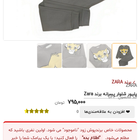
برند ZARA
ZARA
پلیور شلوار پسرانه برند Zara
کد محصول: b43
795,000
تومان
❤️ افزودن به علاقه‌مندی‌ها
0
محصولات خاص برندپوش زود "ناموجود" می شود. اولین نفری باشید که
مطلع می‌شود.
"اطلاع بده"
را فعال کنید؛ با یک پیامک شما را خبر