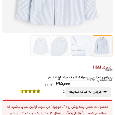
برند H&M
H&M
پیراهن مجلسی پسرانه شیک برند اچ اند ام
کد محصول: 0793
695,000
تومان
❤️ افزودن به علاقه‌مندی‌ها
2
محصولات خاص برندپوش زود "ناموجود" می شود. اولین نفری باشید که
مطلع می‌شود.
"اطلاع بده"
را فعال کنید؛ با یک پیامک شما را خبر