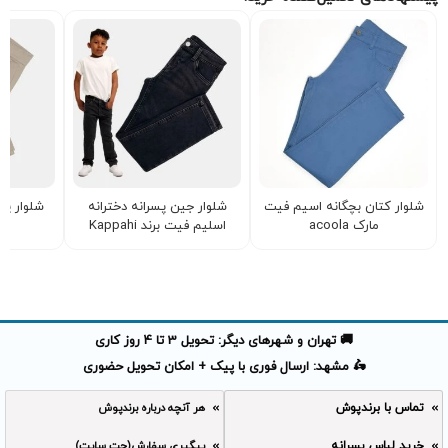
شلوار کتان بچگانه اسیم فیت
شلوار جین پسرانه دخترانه
شلوار پس
مارک acoola
اسلیم فیت برند Kappahi
برند d
🚚 تهران و شهرهای دیگر: تحویل 3 تا 4 روز کاری
🛵 مشهد: ارسال فوری با پیک + امکان تحویل حضوری
تماس با برندپوش
هر آنچه درباره برندپوش
خرید لباس پسرانه
پیگیری سفارش(چت سایت)