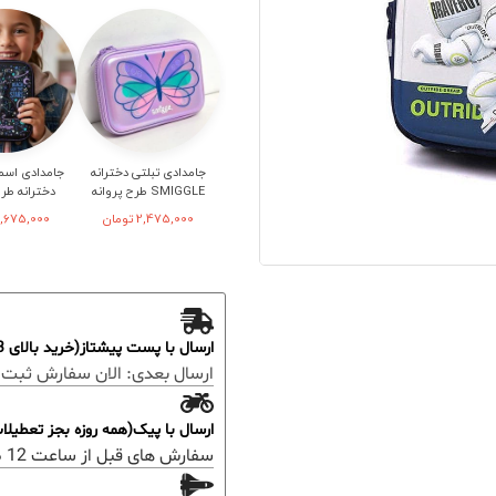
جامدادی تبلتی دخترانه
جامدادی اسم
SMIGGLE طرح پروانه
دخترانه طر
2,475,000
تومان
,675,000
ارسال با پست پیشتاز(خرید بالای 3 میلیون رایگان)
ارسال بعدی:
الان سفارش ثبت 
ارسال با پیک(همه روزه بجز تعطیل
سفارش های قبل از ساعت 12 ظهر؛ ارسال همان روز خواهد بود.