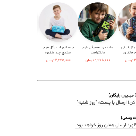
یگل تبلتی
جامدادی اسمیگل طرح
جامدادی اسمیگل طرح
جامدادی دخترانه اسمیگل
ح فانتزی
ماینکرافت
استیچ چند منظوره
هاردتاپ
2
تومان
2,675,000
تومان
2,675,000
تومان
1,145,000
تومان
کن!
ارسال با پست؛ "روز شنبه"
ات رسمی)