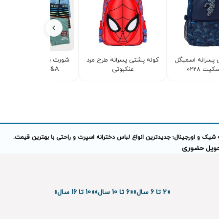
 پسرانه اسمیگل
کوله پشتی پسرانه طرح مرد
شورت بچگانه پسرانه مارک
یت 0228
عنکبوتی
C&A پک دو عددی
 شیک و اورجینال؛ جدیدترین انواع لباس دخترانه اسپرت و راحتی با بهترین قیمت.
تحویل حضوری
«2 تا 6 سال»
«6 تا 10 سال»
«10 تا 16 سال»