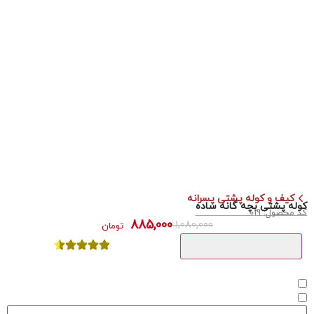
کیف و کوله پشتی پسرانه
کوله پشتی بچه گانه ساده
کد محصول: 019
885,000
1,080,000
تومان
❤️ افزودن به علاقه‌مندی‌ها
0
شارژ شد یا تخفیف خورد اطلاع بده 🔔
زمانیکه محصول موجود شد خبرم کن