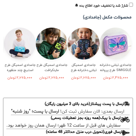
شارژ شد یا تخفیف خورد اطلاع بده 🔔
محصولات مکمل (جامدادی)
جامدادی تبلتی دخترانه
جامدادی اسمیگل
جامدادی اسمیگل طرح
جامدادی اسمیگل طرح
SMIGGLE طرح پروانه
تبلتی دخترانه طرح
ماینکرافت
استیچ چند منظوره
فانتزی
2,475,000
تومان
2,675,000
تومان
2,675,000
تومان
2,675,000
تومان
ارسال با پست پیشتاز(خرید بالای 3 میلیون رایگان)
ارسال بعدی:
الان سفارش ثبت کن!
ارسال با پست؛ "روز شنبه"
ارسال با پیک(همه روزه بجز تعطیلات رسمی)
سفارش های قبل از ساعت 12 ظهر؛ ارسال همان روز خواهد بود.
ارسال فوری(تحویل درب منزل حداکثر 48 ساعته)