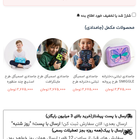
شارژ شد یا تخفیف خورد اطلاع بده 🔔
محصولات مکمل (جامدادی)
جامدادی تبلتی دخترانه
جامدادی اسمیگل
جامدادی اسمیگل طرح
جامدادی اسمیگل طرح
SMIGGLE طرح پروانه
تبلتی دخترانه طرح
ماینکرافت
استیچ چند منظوره
فانتزی
2,475,000
تومان
2,675,000
تومان
2,675,000
تومان
2,675,000
تومان
ارسال با پست پیشتاز(خرید بالای 3 میلیون رایگان)
ارسال بعدی:
الان سفارش ثبت کن!
ارسال با پست؛ "روز شنبه"
ارسال با پیک(همه روزه بجز تعطیلات رسمی)
سفارش های قبل از ساعت 12 ظهر؛ ارسال همان روز خواهد بود.