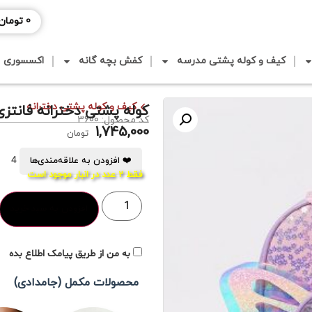
0
تومان
کیف و کوله پشتی مدرسه
کفش بچه گانه
اکسسوری
کیف و کوله پشتی دخترانه
کوله پشتی دخترانه فانتزی
کد محصول: 3600
1,745,000
تومان
4
❤️ افزودن به علاقه‌مندی‌ها
فقط 2 عدد در انبار موجود است
افزودن به سبد خرید
به من از طریق پیامک اطلاع بده
محصولات مکمل (جامدادی)