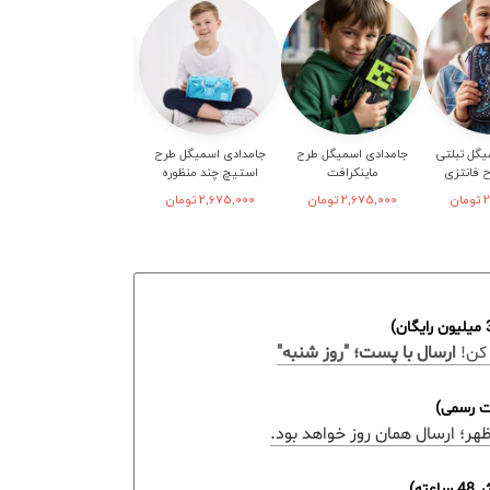
یگل تبلتی
جامدادی اسمیگل طرح
جامدادی اسمیگل طرح
جامدادی دخترانه اسمیگل
ح فانتزی
ماینکرافت
استیچ چند منظوره
هاردتاپ
2
تومان
2,675,000
تومان
2,675,000
تومان
1,145,000
تومان
کن!
ارسال با پست؛ "روز شنبه"
ات رسمی)
ه)