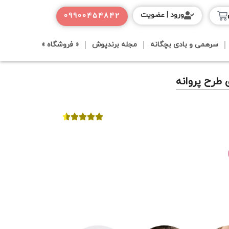
ورود | عضویت
09900454842
سرهمی و بادی بچگانه
مجله برندپوش
« فروشگاه »
 طرح پروانه