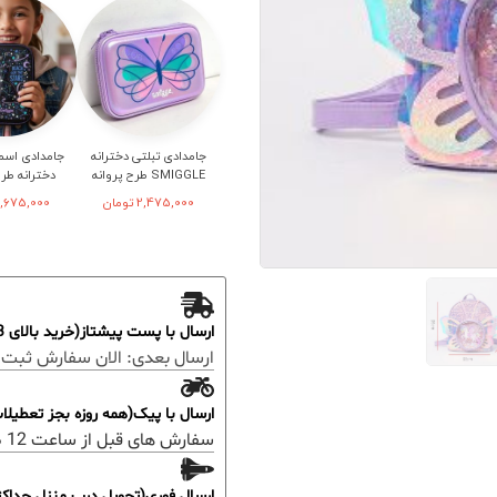
جامدادی تبلتی دخترانه
جامدادی اسم
SMIGGLE طرح پروانه
دخترانه طر
2,475,000
تومان
,675,000
ارسال با پست پیشتاز(خرید بالای 3 میلیون رایگان)
ارسال بعدی:
الان سفارش ثبت 
ارسال با پیک(همه روزه بجز تعطیل
سفارش های قبل از ساعت 12 ظهر؛ ارسال همان روز خواهد بود.
ارسال فوری(تحویل درب منزل حداکثر 48 ساعت