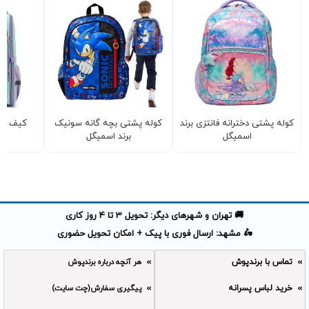
کوله پشتی دخترانه فانتزی برند
کوله پشتی بچه گانه سونیک
کیف دخ
اسمیگل
برند اسمیگل
🚚 تهران و شهرهای دیگر: تحویل 3 تا 4 روز کاری
🛵 مشهد: ارسال فوری با پیک + امکان تحویل حضوری
تماس با برندپوش
هر آنچه درباره برندپوش
خرید لباس پسرانه
پیگیری سفارش(چت سایت)