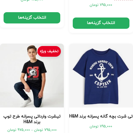
امتیاز
795,000
تومان
5.00
از 5
انتخاب گزینه‌ها
انتخاب گزینه‌ها
تخفیف ویژه
تی شرت بچه گانه پسرانه برند H&M
‎‎تیشرت وارداتی پسرانه طرح توپ
برند H&M
795,000
تومان
795,000
تومان
–
975,000
تومان