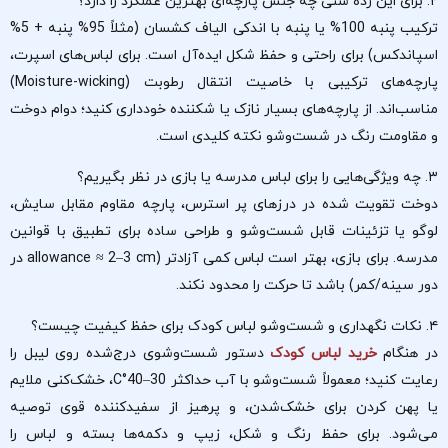
۲. برای این رده سنی چه جنس پارچه‌ای بهترین عملکرد را دارد؟
ترکیب پنبه 100% یا پنبه با اندکی الیاف کشسان (مثلاً 95% پنبه + 5%
اسپاندکس) برای راحتی و حفظ شکل ایده‌آل است. برای لباس‌های اسپرت،
پارچه‌های ترکیبی با خاصیت انتقال رطوبت (Moisture-wicking)
مناسب‌اند. از پارچه‌های بسیار نازک یا شکننده خودداری کنید؛ دوام دوخت
و مقاومت رنگ در شست‌وشو نکته کلیدی است.
۳. چه ویژگی‌هایی را برای لباس مدرسه یا بازی در نظر بگیریم؟
دوخت تقویت شده در درزهای پر استرس، پارچه مقاوم مقابل سایش،
لوگو یا تزئینات قابل شست‌وشو و طراحی ساده برای تطبیق با قوانین
مدرسه. برای بازی، بهتر است لباس کمی آزادتر (allowance ≈ 2–3 cm در
دور سینه/کمر) باشد تا حرکت را محدود نکند.
۴. نکات نگهداری و شست‌وشو لباس کودک برای حفظ کیفیت چیست؟
در هنگام
خرید لباس کودک
دستور شست‌وشوی درج‌شده روی لیبل را
رعایت کنید؛ معمولاً شست‌وشو با آب حداکثر 30–40°C، خشک‌کنی ملایم
یا پهن کردن برای خشک‌شدن، و پرهیز از سفیدکننده قوی توصیه
می‌شود. برای حفظ رنگ و شکل، زیپ و دکمه‌ها بسته و لباس‌ را