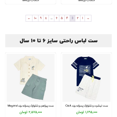
انتخاب گزینه‌ها
انتخاب گزینه‌ها
←
10
9
8
…
6
5
4
3
2
1
→
ست لباس راحتی سایز 6 تا 10 سال
ست تیشرت و شلوارک پسرانه برند C&A
ست پیراهن و شلوارک پسرانه برند Mayoral
1,795,000
تومان
2,575,000
تومان