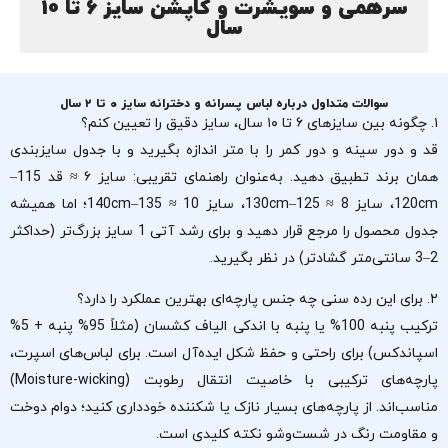
سرهمی و سویشرت و کاپشن سایز 6 تا 10
سال
سوالات متداول درباره لباس پسرانه و دخترانه سایز ۰ تا ۲ سال
۱. چگونه بین سایزهای ۶ تا ۱۰ سال، سایز دقیق را تعیین کنم؟
قد و دور سینه و دور کمر را با متر اندازه بگیرید و با جدول سایزبندی
همان برند تطبیق دهید. به‌عنوان راهنمای تقریبی: سایز ۶ ≈ قد 115–
120cm، سایز 8 ≈ 125–130cm، سایز 10 ≈ 135–140cm؛ اما همیشه
جدول محصول را مرجع قرار دهید و برای رشد آتی 1 سایز بزرگ‌تر (حداکثر
2–3 سانتی‌متر گشادتر) در نظر بگیرید.
۲. برای این رده سنی چه جنس پارچه‌ای بهترین عملکرد را دارد؟
ترکیب پنبه 100% یا پنبه با اندکی الیاف کشسان (مثلاً 95% پنبه + 5%
اسپاندکس) برای راحتی و حفظ شکل ایده‌آل است. برای لباس‌های اسپرت،
پارچه‌های ترکیبی با خاصیت انتقال رطوبت (Moisture-wicking)
مناسب‌اند. از پارچه‌های بسیار نازک یا شکننده خودداری کنید؛ دوام دوخت
و مقاومت رنگ در شست‌وشو نکته کلیدی است.