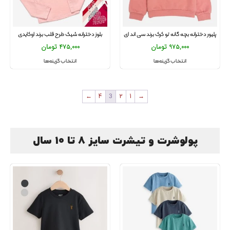
پلیور دخترانه بچه گانه تو کرک برند سی اند ای
بلوز دخترانه شیک طرح قلب برند اوکایدی
975,000
تومان
475,000
تومان
انتخاب گزینه‌ها
انتخاب گزینه‌ها
←
4
3
2
1
→
پولوشرت و تیشرت سایز 8 تا 10 سال