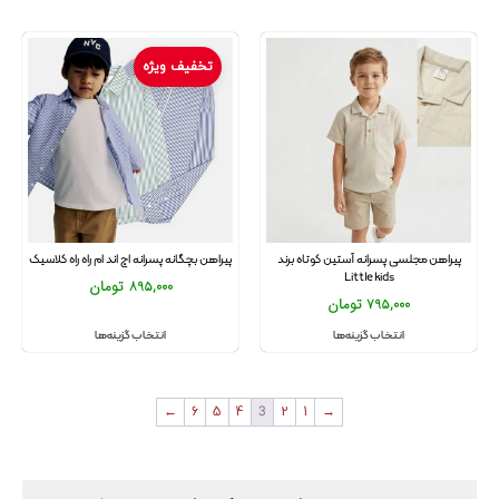
تخفیف ویژه
پیراهن مجلسی پسرانه آستین کوتاه برند
پیراهن بچگانه پسرانه اچ اند ام راه راه کلاسیک
Little kids
895,000
تومان
795,000
تومان
انتخاب گزینه‌ها
انتخاب گزینه‌ها
←
6
5
4
3
2
1
→