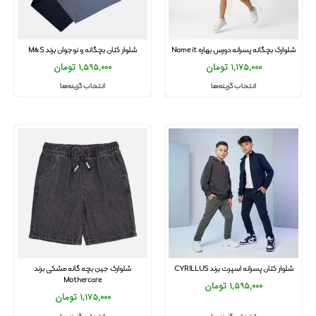
شلوارک بچگانه پسرانه دورس بهاره Name it
شلوار کتان بچگانه و نوجوان برند M&S
1,175,000
تومان
1,595,000
تومان
انتخاب گزینه‌ها
انتخاب گزینه‌ها
شلوار کتان پسرانه اسپرت برند CYRILLUS
شلوارک جین بچه گانه مشکی برند
Mothercare
1,595,000
تومان
1,175,000
تومان