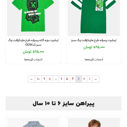
تیشرت پسرانه طرح ماینکرافت رنگ سبز
تیشرت بچه گانه پسرانه طرح ماینکرافت رنگ
سبز کد0034
595,000
تومان
595,000
تومان
انتخاب گزینه‌ها
انتخاب گزینه‌ها
←
10
9
8
…
6
5
4
3
2
1
→
پیراهن سایز 6 تا 10 سال