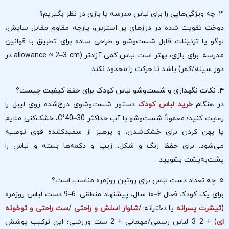
۳. چه ویژگی‌هایی را برای لباس مدرسه یا بازی در نظر بگیریم؟
دوخت تقویت شده در درزهای پر استرس، پارچه مقاوم مقابل سایش،
لوگو یا تزئینات قابل شست‌وشو و طراحی ساده برای تطبیق با قوانین
مدرسه. برای بازی، بهتر است لباس کمی آزادتر (allowance ≈ 2–3 cm در
دور سینه/کمر) باشد تا حرکت را محدود نکند.
۴. نکات نگهداری و شست‌وشو لباس کودک برای حفظ کیفیت چیست؟
در هنگام
خرید لباس کودک
دستور شست‌وشوی درج‌شده روی لیبل را
رعایت کنید؛ معمولاً شست‌وشو با آب حداکثر 30–40°C، خشک‌کنی ملایم
یا پهن کردن برای خشک‌شدن، و پرهیز از سفیدکننده قوی توصیه
می‌شود. برای حفظ رنگ و شکل، زیپ و دکمه‌ها بسته و لباس‌ را
پشت‌به‌پشت بشویید.
۵. چه تعداد دست لباس برای روتین روزمره مناسب است؟
برای یک کودک فعال ۶–۱۰ سال، پیشنهاد منطقی: 6–9 دست لباس روزمره
(
تیشرت پسرانه
یا دخترانه /
شلوار اسلش و راحتی
/
ست راحتی و توخونه
ای
) + 2–3 لباس رسمی/مهمانی + 2 ست ورزشی؛ این ترکیب پوشش