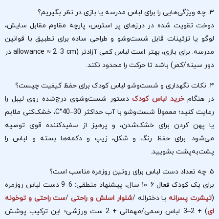
۳. چه ویژگی‌هایی را برای لباس مدرسه یا بازی در نظر بگیریم؟
دوخت تقویت شده در درزهای پر استرس، پارچه مقاوم مقابل سایش،
لوگو یا تزئینات قابل شست‌وشو و طراحی ساده برای تطبیق با قوانین
مدرسه. برای بازی، بهتر است لباس کمی آزادتر (allowance ≈ 2–3 cm در
دور سینه/کمر) باشد تا حرکت را محدود نکند.
۴. نکات نگهداری و شست‌وشو لباس کودک برای حفظ کیفیت چیست؟
در هنگام
خرید لباس کودک
دستور شست‌وشوی درج‌شده روی لیبل را
رعایت کنید؛ معمولاً شست‌وشو با آب حداکثر 30–40°C، خشک‌کنی ملایم
یا پهن کردن برای خشک‌شدن، و پرهیز از سفیدکننده قوی توصیه
می‌شود. برای حفظ رنگ و شکل، زیپ و دکمه‌ها بسته و لباس‌ را
پشت‌به‌پشت بشویید.
۵. چه تعداد دست لباس برای روتین روزمره مناسب است؟
برای یک کودک فعال ۶–۱۰ سال، پیشنهاد منطقی: 6–9 دست لباس روزمره
(
تیشرت پسرانه
یا دخترانه /
شلوار اسلش و راحتی
/
ست راحتی و توخونه
ای
) + 2–3 لباس رسمی/مهمانی + 2 ست ورزشی؛ این ترکیب پوشش