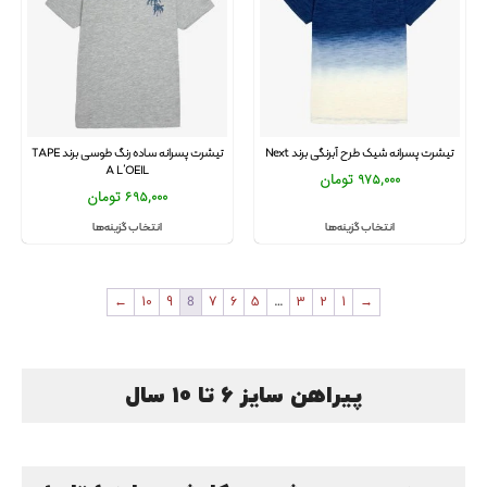
تیشرت پسرانه شیک طرح آبرنگی برند Next
تیشرت پسرانه ساده رنگ طوسی برند TAPE
A L’OEIL
975,000
تومان
695,000
تومان
انتخاب گزینه‌ها
انتخاب گزینه‌ها
←
10
9
8
7
6
5
…
3
2
1
→
پیراهن سایز 6 تا 10 سال