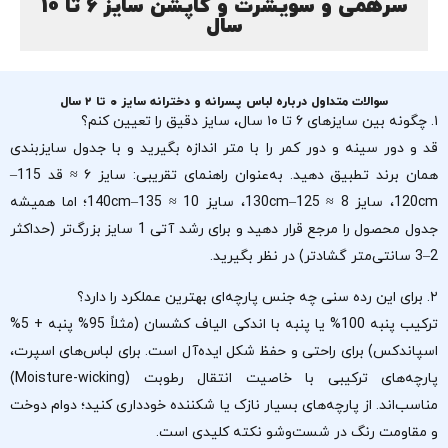
سرهمی و سویشرت و کاپشن سایز 6 تا 10
سال
سوالات متداول درباره لباس پسرانه و دخترانه سایز ۰ تا ۲ سال
۱. چگونه بین سایزهای ۶ تا ۱۰ سال، سایز دقیق را تعیین کنم؟
قد و دور سینه و دور کمر را با متر اندازه بگیرید و با جدول سایزبندی
همان برند تطبیق دهید. به‌عنوان راهنمای تقریبی: سایز ۶ ≈ قد 115–
120cm، سایز 8 ≈ 125–130cm، سایز 10 ≈ 135–140cm؛ اما همیشه
جدول محصول را مرجع قرار دهید و برای رشد آتی 1 سایز بزرگ‌تر (حداکثر
2–3 سانتی‌متر گشادتر) در نظر بگیرید.
۲. برای این رده سنی چه جنس پارچه‌ای بهترین عملکرد را دارد؟
ترکیب پنبه 100% یا پنبه با اندکی الیاف کشسان (مثلاً 95% پنبه + 5%
اسپاندکس) برای راحتی و حفظ شکل ایده‌آل است. برای لباس‌های اسپرت،
پارچه‌های ترکیبی با خاصیت انتقال رطوبت (Moisture-wicking)
مناسب‌اند. از پارچه‌های بسیار نازک یا شکننده خودداری کنید؛ دوام دوخت
و مقاومت رنگ در شست‌وشو نکته کلیدی است.