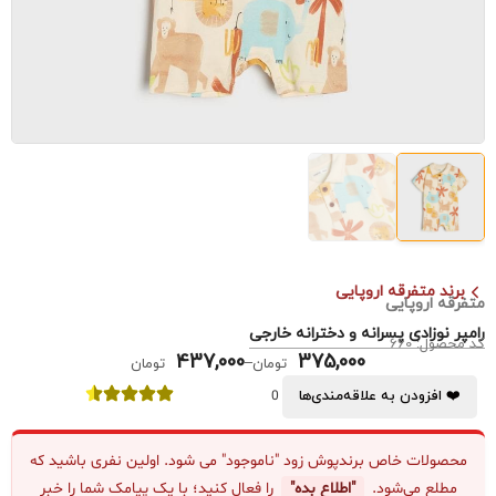
برند متفرقه اروپایی
متفرقه اروپایی
رامپر نوزادی پسرانه و دخترانه خارجی
کد محصول: 660
437,000
375,000
–
تومان
تومان
❤️ افزودن به علاقه‌مندی‌ها
0
محصولات خاص برندپوش زود "ناموجود" می شود. اولین نفری باشید که
مطلع می‌شود.
"اطلاع بده"
را فعال کنید؛ با یک پیامک شما را خبر