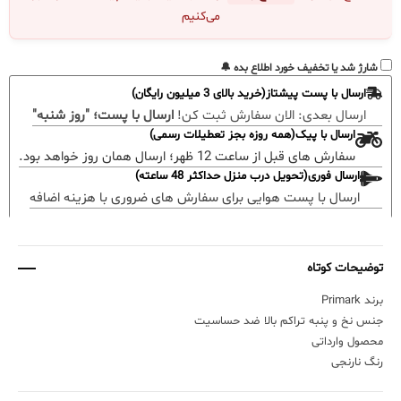
می‌کنیم
شارژ شد یا تخفیف خورد اطلاع بده 🔔
ارسال با پست پیشتاز(خرید بالای 3 میلیون رایگان)
ارسال بعدی:
الان سفارش ثبت کن!
ارسال با پست؛ "روز شنبه"
ارسال با پیک(همه روزه بجز تعطیلات رسمی)
سفارش های قبل از ساعت 12 ظهر؛ ارسال همان روز خواهد بود.
ارسال فوری(تحویل درب منزل حداکثر 48 ساعته)
ارسال با پست هوایی برای سفارش های ضروری با هزینه اضافه
توضیحات کوتاه
برند Primark
جنس نخ و پنبه تراکم بالا ضد حساسیت
محصول وارداتی
رنگ نارنجی