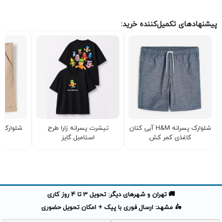
پیشنهادهای تکمیل‌کننده خرید:
شلوارک پسرانه H&M آبی کتان
تیشرت پسرانه زارا طرح
شلوارک ک
کاغذی کمر کش
استامبل گایز
🚚 تهران و شهرهای دیگر: تحویل 3 تا 4 روز کاری
🛵 مشهد: ارسال فوری با پیک + امکان تحویل حضوری