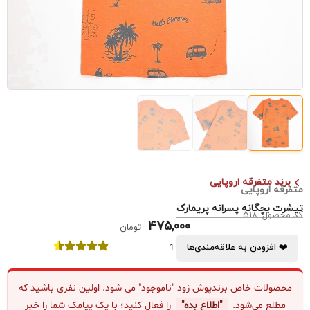
برند متفرقه اروپایی
متفرقه اروپایی
تیشرت بچگانه پسرانه پریمارک
کد محصول: 518
475,000
تومان
❤️ افزودن به علاقه‌مندی‌ها
1
محصولات خاص برندپوش زود "ناموجود" می شود. اولین نفری باشید که
مطلع می‌شود.
"اطلاع بده"
را فعال کنید؛ با یک پیامک شما را خبر